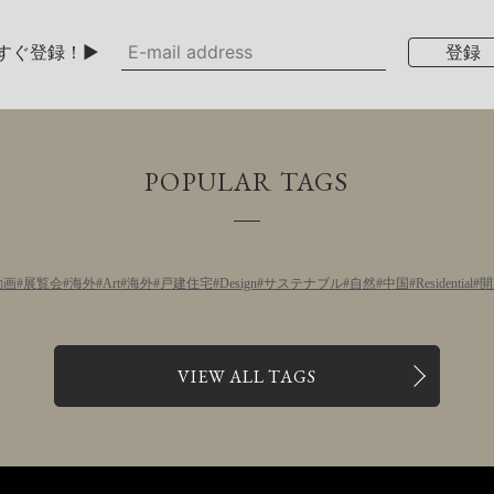
すぐ登録！▶
POPULAR TAGS
動画
展覧会
海外
Art
海外
戸建住宅
Design
サステナブル
自然
中国
Residential
開
VIEW ALL TAGS