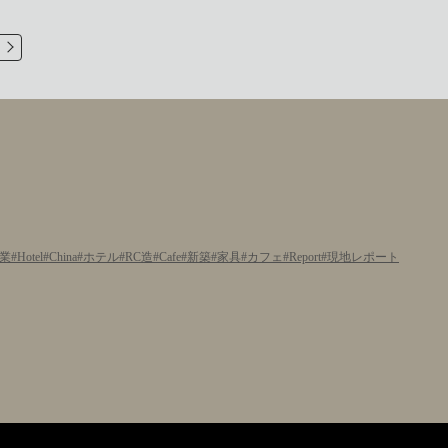
業
Hotel
China
ホテル
RC造
Cafe
新築
家具
カフェ
Report
現地レポート