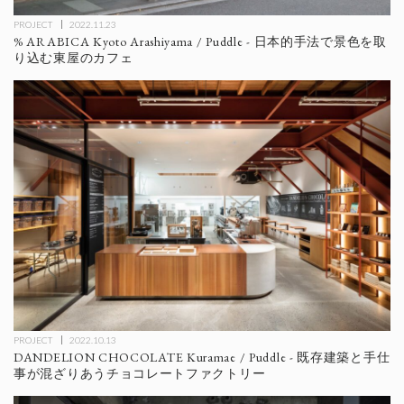
PROJECT
2022.11.23
% ARABICA Kyoto Arashiyama / Puddle - 日本的手法で景色を取
り込む東屋のカフェ
PROJECT
2022.10.13
DANDELION CHOCOLATE Kuramae / Puddle - 既存建築と手仕
事が混ざりあうチョコレートファクトリー