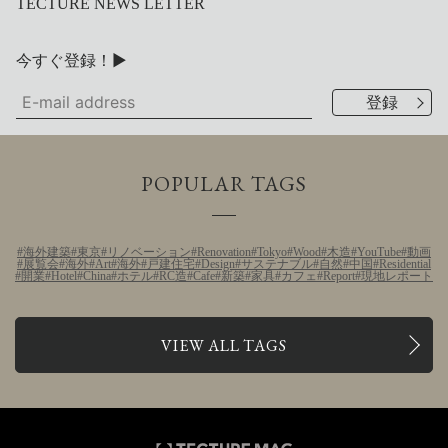
TECTURE NEWS LETTER
今すぐ登録！▶
POPULAR TAGS
海外建築
東京
リノベーション
Renovation
Tokyo
Wood
木造
YouTube
動画
展覧会
海外
Art
海外
戸建住宅
Design
サステナブル
自然
中国
Residential
開業
Hotel
China
ホテル
RC造
Cafe
新築
家具
カフェ
Report
現地レポート
VIEW ALL TAGS