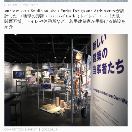
CULTURE
2025.09.11
studio m!kke＋Studio on_site＋Yurica Design and Architectureが設
計した 〈地球の形跡 / Traces of Earth（トイレ2）〉 - ［大阪・
関西万博］トイレや休憩所など、若手建築家が手掛ける施設を
紹介
COMPETITION & EVENT
2025.08.19