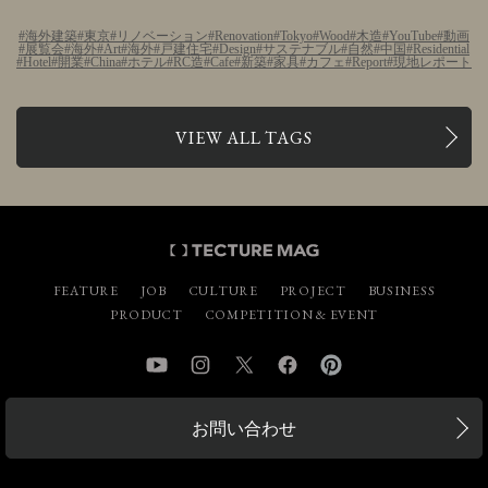
海外建築
東京
リノベーション
Renovation
Tokyo
Wood
木造
YouTube
動画
展覧会
海外
Art
海外
戸建住宅
Design
サステナブル
自然
中国
Residential
Hotel
開業
China
ホテル
RC造
Cafe
新築
家具
カフェ
Report
現地レポート
VIEW ALL TAGS
FEATURE
JOB
CULTURE
PROJECT
BUSINESS
PRODUCT
COMPETITION & EVENT
YouTube
Instagram
Twitter
Facebook
Pinterest
お問い合わせ