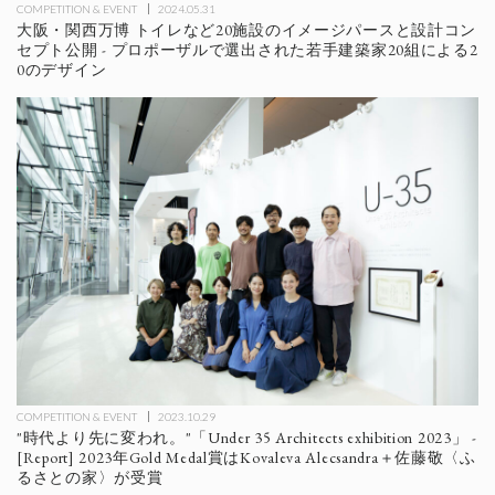
COMPETITION & EVENT
2024.05.31
大阪・関西万博 トイレなど20施設のイメージパースと設計コン
セプト公開 - プロポーザルで選出された若手建築家20組による2
0のデザイン
COMPETITION & EVENT
2023.10.29
"時代より先に変われ。"「Under 35 Architects exhibition 2023」 -
[Report] 2023年Gold Medal賞はKovaleva Alecsandra＋佐藤敬〈ふ
るさとの家〉が受賞