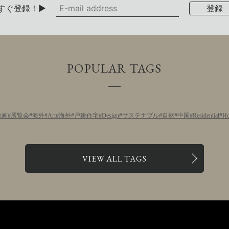
すぐ登録！▶
POPULAR TAGS
動画
展覧会
海外
Art
海外
戸建住宅
Design
サステナブル
自然
中国
Residential
Ho
VIEW ALL TAGS