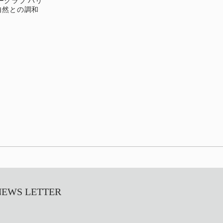
ークラブ バリ
文化と自然との調和
S LETTER