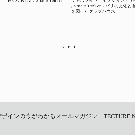
- THE SANTAI / Studio TonTon
ブキパンダワゴルフ＆カントリ
/ Studio TonTon - バリの
を図ったクラブハウス
1
インの今がわかるメールマガジン TECTURE NEW