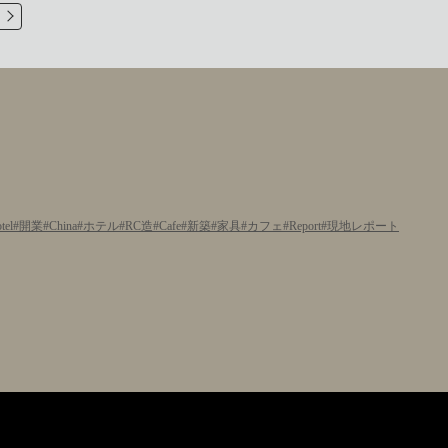
tel
開業
China
ホテル
RC造
Cafe
新築
家具
カフェ
Report
現地レポート