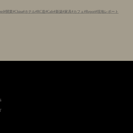
tel
開業
China
ホテル
RC造
Cafe
新築
家具
カフェ
Report
現地レポート
S
T