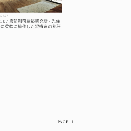
.09.27
NCE / 廣部剛司建築研究所 - 先住
心に柔軟に操作した混構造の別荘
1