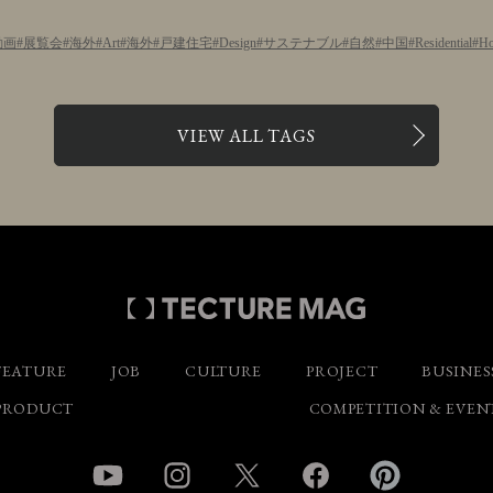
動画
展覧会
海外
Art
海外
戸建住宅
Design
サステナブル
自然
中国
Residential
Ho
VIEW ALL TAGS
FEATURE
JOB
CULTURE
PROJECT
BUSINES
PRODUCT
COMPETITION & EVEN
YouTube
Instagram
Twitter
Facebook
Pinterest