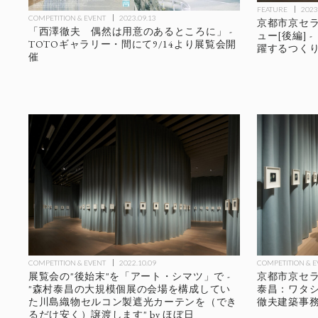
FEATURE
2023
COMPETITION & EVENT
2023.09.13
京都市京セラ
「西澤徹夫 偶然は用意のあるところに」 -
ュー[後編] - 
TOTOギャラリー・間にて9/14より展覧会開
躍するつく
催
COMPETITION & EVENT
2022.10.09
COMPETITION & 
展覧会の"後始末"を「アート・シマツ」で -
京都市京セ
"森村泰昌の大規模個展の会場を構成してい
泰昌：ワタシ
た川島織物セルコン製遮光カーテンを（でき
徹夫建築事務
るだけ安く）譲渡します" by ほぼ日