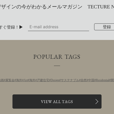
インの今がわかるメールマガジン TECTURE NEW
すぐ登録！▶
POPULAR TAGS
動画
展覧会
海外
Art
海外
戸建住宅
Design
サステナブル
自然
中国
Residential
開
VIEW ALL TAGS