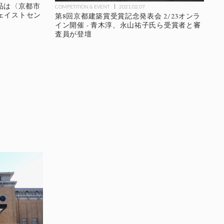
作品は〈京都市
COMPETITION & EVENT
2021.02.07
ェイストセン
第8回京都建築賞受賞記念発表会 2/23オンラ
イン開催 - 青木淳、永山祐子氏ら受賞者と審
査員が登壇