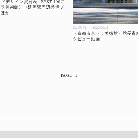
ドデザイン賞発表 - BEST 100に
セラ美術館〉〈延岡駅周辺整備プ
〉ほか
CULTURE
2020.06.13
〈京都市京セラ美術館〉館長青
タビュー動画
1