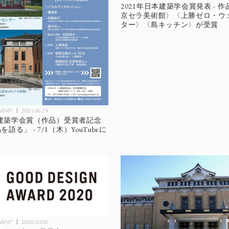
2021年日本建築学会賞発表 - 
京セラ美術館〉〈上勝ゼロ・ウ
ター〉〈島キッチン〉が受賞
EVENT
2021.06.29
日本建築学会賞（作品）受賞者記念
語る」 - 7/1（木）YouTubeに
EVENT
2020.10.02