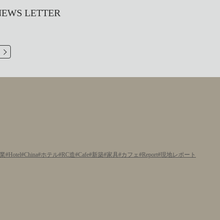
S LETTER
業
Hotel
China
ホテル
RC造
Cafe
新築
家具
カフェ
Report
現地レポート