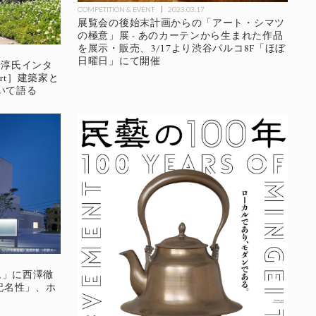
COMPETITION & EVENT
2023.03.17
展覧会の後始末計画からの「アート・シマツ
の極意」展 - あのカーテンから生まれた作品
を展示・販売、3/17より渋谷パルコ8F「ほぼ
日曜日」にて開催
 淳氏インタ
eport］建築家と
いて語る
ラム」に西澤徹
記名性」、ホ