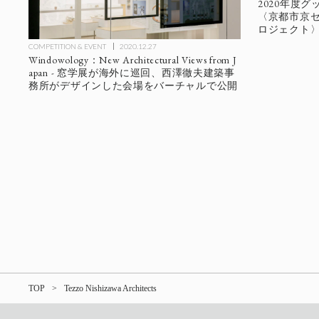
2020年度グッ
〈京都市京
ロジェクト
COMPETITION & EVENT
2020.12.27
Windowology：New Architectural Views from J
apan - 窓学展が海外に巡回、西澤徹夫建築事
務所がデザインした会場をバーチャルで公開
TOP
Tezzo Nishizawa Architects