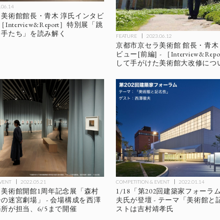
.06.14
美術館館長・青木 淳氏インタビ
［Interview&Report］特別展「跳
り手たち」を読み解く
FEATURE
2023.06.12
京都市京セラ美術館 館長・青木
ビュー[前編] - ［Interview&R
して手がけた美術館大改修につ
EVENT
2022.05.21
COMPETITION & EVENT
2022.01.14
ラ美術館開館1周年記念展「森村
1/18「第202回建築家フォー
の迷宮劇場」 - 会場構成を西澤
夫氏が登壇 - テーマ「美術館と
所が担当、6/5まで開催
ストは吉村靖孝氏