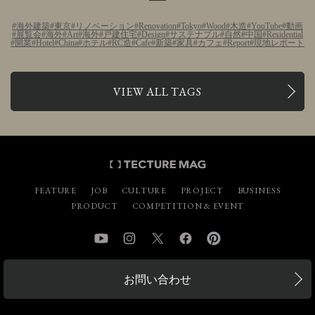
海外建築
東京
リノベーション
Renovation
Tokyo
Wood
木造
YouTube
動画
展覧会
海外
Art
海外
戸建住宅
Design
サステナブル
自然
中国
Residential
開業
Hotel
China
ホテル
RC造
Cafe
新築
家具
カフェ
Report
現地レポート
VIEW ALL TAGS
FEATURE
JOB
CULTURE
PROJECT
BUSINESS
PRODUCT
COMPETITION & EVENT
YouTube
Instagram
Twitter
Facebook
Pinterest
お問い合わせ