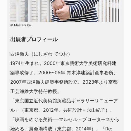
©️ Maetani Kai
出展者プロフィール
西澤徹夫（にしざわ てつお）
1974年生まれ。2000年東京藝術大学美術研究科建
築専攻修了。2000〜05年 青木淳建築計画事務所、
2007年西澤徹夫建築事務所設立。2023年より京都
工芸繊維大学特任教授。
「東京国立近代美術館所蔵品ギャラリーリニューア
ル」（東京都、2012年、共同設計＝永山紀子）、
「映画をめぐる美術──マルセル・ブロータースから
始める」展会場構成（東京都、2014年）、「Re: