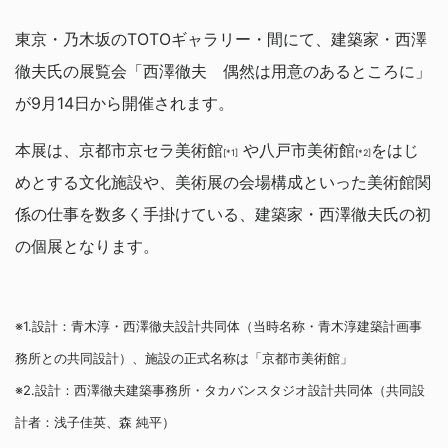
東京・乃木坂のTOTOギャラリー・間にて、建築家・西澤
徹夫氏の展覧会「西澤徹夫 偶然は用意のあるところに」
が9月14日から開催されます。
本展は、京都市京セラ美術館
や八戸市美術館
をはじ
[*1]
[*2]
めとする文化施設や、美術展の会場構成といった美術館関
係の仕事を数多く手掛けている、建築家・西澤徹夫氏の初
の個展となります。
※1.設計：青木淳・西澤徹夫設計共同体（当時名称・青木淳建築計画事
務所との共同設計）、施設の正式名称は「京都市美術館」
※2.設計：西澤徹夫建築事務所・タカバンスタジオ設計共同体（共同設
計者：浅子佳英、森 純平）