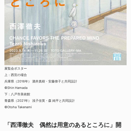
展覧会ポスター
上：西宮の場合
兵庫県（2016年） 酒井真樹・安藤僚子と共同設計
©Shin Hamada
下：八戸市美術館
青森県（2021年） 浅子佳英・森 純平と共同設計
©Otoha Takenami
「西澤徹夫 偶然は用意のあるところに」開