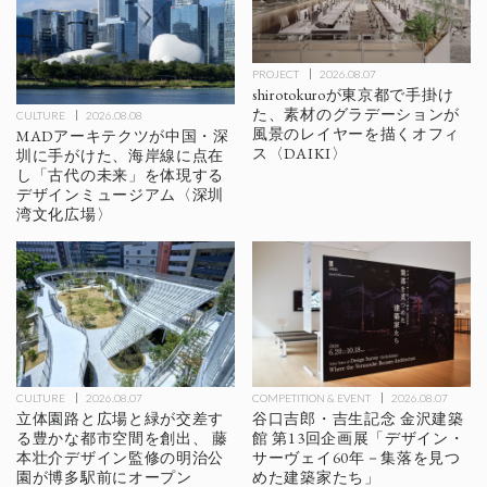
PROJECT
2026.08.07
shirotokuroが東京都で手掛け
た、素材のグラデーションが
CULTURE
2026.08.08
風景のレイヤーを描くオフィ
MADアーキテクツが中国・深
ス〈DAIKI〉
圳に手がけた、海岸線に点在
し「古代の未来」を体現する
デザインミュージアム〈深圳
湾文化広場〉
CULTURE
2026.08.07
COMPETITION & EVENT
2026.08.07
立体園路と広場と緑が交差す
谷口吉郎・吉生記念 金沢建築
る豊かな都市空間を創出、 藤
館 第13回企画展「デザイン・
本壮介デザイン監修の明治公
サーヴェイ60年－集落を見つ
園が博多駅前にオープン
めた建築家たち」