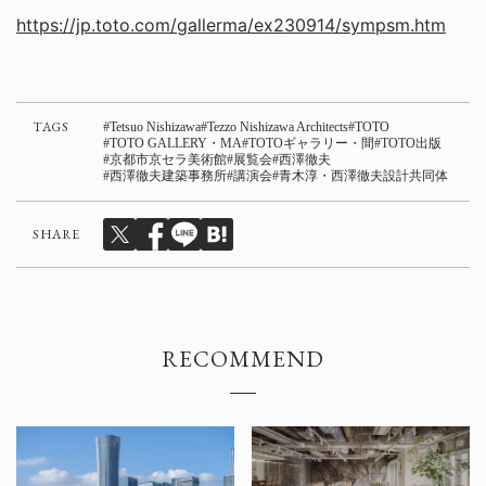
https://jp.toto.com/gallerma/ex230914/sympsm.htm
TAGS
Tetsuo Nishizawa
Tezzo Nishizawa Architects
TOTO
TOTO GALLERY・MA
TOTOギャラリー・間
TOTO出版
京都市京セラ美術館
展覧会
西澤徹夫
西澤徹夫建築事務所
講演会
青木淳・西澤徹夫設計共同体
SHARE
RECOMMEND