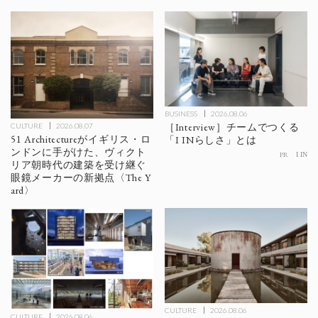
BUSINESS
2026.08.06
［Interview］チームでつくる
CULTURE
2026.08.07
51 Architectureがイギリス・ロ
「I INらしさ」とは
ンドンに手がけた、ヴィクト
PR
I IN
リア朝時代の建築を受け継ぐ
眼鏡メーカーの新拠点〈The Y
ard〉
CULTURE
2026.08.06
CULTURE
2026.08.06