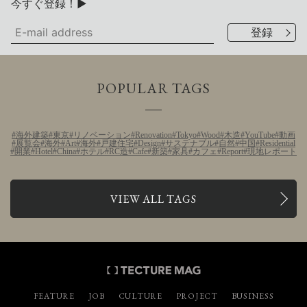
今すぐ登録！▶
POPULAR TAGS
海外建築
東京
リノベーション
Renovation
Tokyo
Wood
木造
YouTube
動画
展覧会
海外
Art
海外
戸建住宅
Design
サステナブル
自然
中国
Residential
開業
Hotel
China
ホテル
RC造
Cafe
新築
家具
カフェ
Report
現地レポート
VIEW ALL TAGS
FEATURE
JOB
CULTURE
PROJECT
BUSINESS