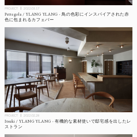
PROJECT
2022.03.17
Pettegola / YLANG YLANG - 鳥の色彩にインスパイアされた赤
色に包まれるカフェバー
PROJECT
2022.02.28
Itsuki / YLANG YLANG - 有機的な素材使いで邸宅感を出したレ
ストラン