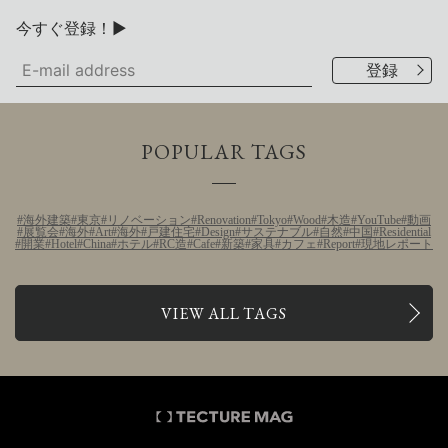
今すぐ登録！▶
POPULAR TAGS
海外建築
東京
リノベーション
Renovation
Tokyo
Wood
木造
YouTube
動画
展覧会
海外
Art
海外
戸建住宅
Design
サステナブル
自然
中国
Residential
開業
Hotel
China
ホテル
RC造
Cafe
新築
家具
カフェ
Report
現地レポート
VIEW ALL TAGS