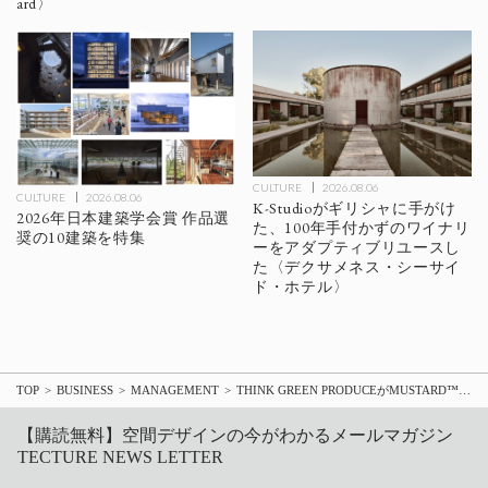
ard〉
CULTURE
2026.08.06
CULTURE
2026.08.06
K-Studioがギリシャに手がけ
2026年日本建築学会賞 作品選
た、100年手付かずのワイナリ
奨の10建築を特集
ーをアダプティブリユースし
た〈デクサメネス・シーサイ
ド・ホテル〉
TOP
BUSINESS
MANAGEMENT
THINK GREEN PRODUCEがMUSTARD™️HOTEL SHIBUYAにおいてローカルコラボレーションプロジェクトを始動
【購読無料】空間デザインの今がわかるメールマガジン
TECTURE NEWS LETTER