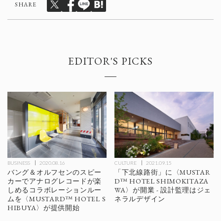
SHARE
EDITOR'S PICKS
BUSINESS
2020.08.16
CULTURE
2021.09.15
バング＆オルフセンのスピー
「下北線路街」に〈MUSTAR
カーでアナログレコードが楽
D™ HOTEL SHIMOKITAZA
しめるコラボレーションルー
WA〉が開業 - 設計監理はジェ
ムを〈MUSTARD™ HOTEL S
ネラルデザイン
HIBUYA〉が提供開始