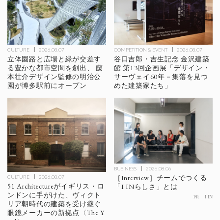
CULTURE
2026.08.07
COMPETITION & EVENT
2026.08.07
立体園路と広場と緑が交差す
谷口吉郎・吉生記念 金沢建築
る豊かな都市空間を創出、 藤
館 第13回企画展「デザイン・
本壮介デザイン監修の明治公
サーヴェイ60年－集落を見つ
園が博多駅前にオープン
めた建築家たち」
BUSINESS
2026.08.06
［Interview］チームでつくる
CULTURE
2026.08.07
51 Architectureがイギリス・ロ
「I INらしさ」とは
ンドンに手がけた、ヴィクト
PR
I IN
リア朝時代の建築を受け継ぐ
眼鏡メーカーの新拠点〈The Y