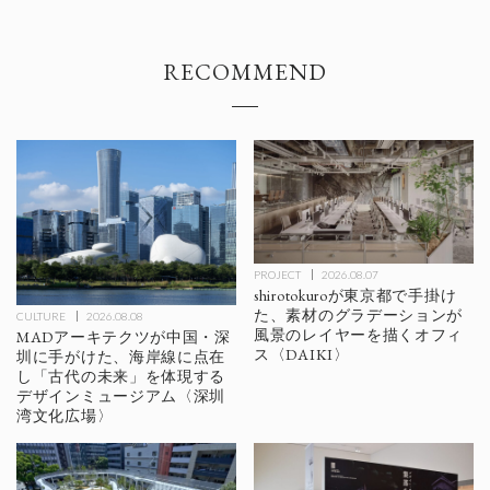
RECOMMEND
PROJECT
2026.08.07
shirotokuroが東京都で手掛け
た、素材のグラデーションが
CULTURE
2026.08.08
風景のレイヤーを描くオフィ
MADアーキテクツが中国・深
ス〈DAIKI〉
圳に手がけた、海岸線に点在
し「古代の未来」を体現する
デザインミュージアム〈深圳
湾文化広場〉