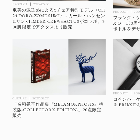
PRODUCT
2024.05.06
奄美の泥染めによるYチェア特別モデル〈CH
PRODUCT
202
24 DORO-ZOME SUMI〉 - カール・ハンセン
フランク・ゲ
&サン×TIMBER CREW×ACTUSがコラボ、3
X.O」15
00脚限定でアクタスより販売
ボトルをデ
PRODUCT
202
CULTURE
2020.08.27
コペンハーゲ
「名和晃平作品集『METAMORPHOSIS』特
＆ ERIKS
装版-COLLECTOR’S EDITION-」20点限定
販売