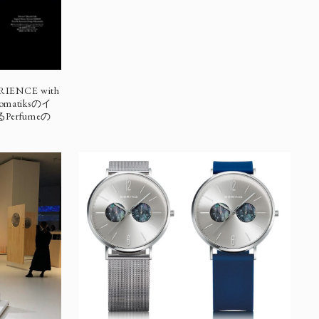
IENCE with
matiksのイ
rfumeの