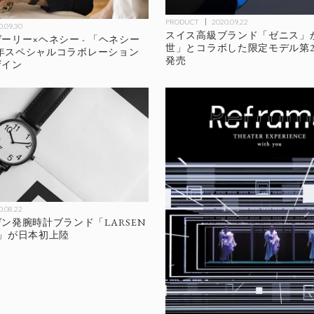
PRODUCT
2020.09.22
0.09.30
スイス高級ブランド「ゼニス」
ーリー×ヘネシー - 「ヘネシー
世」とコラボした限定モデル第2弾
0周年スペシャルコラボレーション
発売
ザイン
0.08.22
ン発腕時計ブランド「LARSEN
EN」が日本初上陸