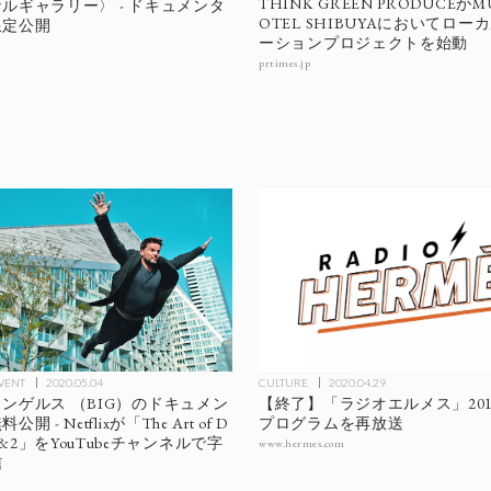
THINK GREEN PRODUCEがM
ルギャラリー〉 - ドキュメンタ
OTEL SHIBUYAにおいてロ
限定公開
ーションプロジェクトを始動
prtimes.jp
EVENT
2020.05.04
CULTURE
2020.04.29
ンゲルス （BIG）のドキュメン
【終了】「ラジオエルメス」201
 - Netflixが「The Art of D
プログラムを再放送
son1&2」をYouTubeチャンネルで字
www.hermes.com
信