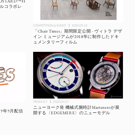
USTARD™️H
ーカルコラボレ
COMPETITION & EVENT
2020.05.13
「Chair Times」期間限定公開 - ヴィトラ デザ
イン ミュージアムが2018年に制作したドキ
ュメンタリーフィルム
PRODUCT
2020.04.17
ニューヨーク発 機械式腕時計Marteneroが展
9年9月配信
開する〈EDGEMERE〉のニューモデル