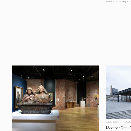
www.weareonegloba
CULTURE
2020
D.チッパー