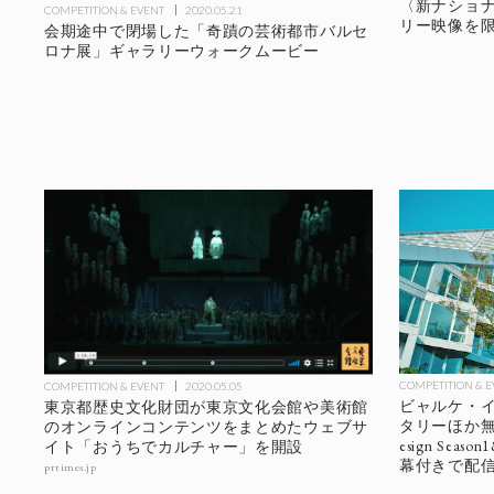
〈新ナショナ
COMPETITION & EVENT
2020.05.21
リー映像を
会期途中で閉場した「奇蹟の芸術都市バルセ
ロナ展」ギャラリーウォークムービー
COMPETITION & 
COMPETITION & EVENT
2020.05.05
ビャルケ・イ
東京都歴史文化財団が東京文化会館や美術館
タリーほか無料公開
のオンラインコンテンツをまとめたウェブサ
esign Sea
イト「おうちでカルチャー」を開設
幕付きで配
prtimes.jp