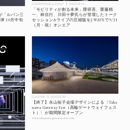
COMPETITION & EVENT
2020.09.19
「モビリティが創る未来」隈研吾、齋藤精
一、林信行、川田十夢氏らが登壇したトーク
が「ルパン三
セッション&ライブの圧縮版をJ-WAVEで9/21
 10月中旬
（月・祝）オンエア
CULTURE
2020.07.30
【終了】永山祐子会場デザインによる〈Taka
nawa Gateway Fest（高輪ゲートウェイフェス
ト）〉が期間限定オープン
www.takanawa-gateway-fest.com