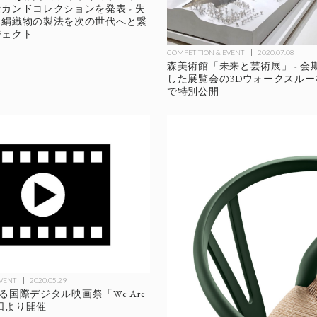
カンドコレクションを発表 - 失
る絹織物の製法を次の世代へと繋
ジェクト
COMPETITION & EVENT
2020.07.08
森美術館「未来と芸術展」 - 会
した展覧会の3Dウォークスルーを
で特別公開
EVENT
2020.05.29
による国際デジタル映画祭「We Are
9日より開催