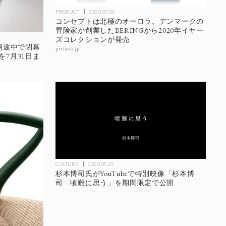
PRODUCT
2020.07.06
コンセプトは北極のオーロラ。デンマークの
冒険家が創業したBERINGから2020年イヤー
ズコレクションが発売
期途中で閉幕
prtimes.jp
7月31日ま
CULTURE
2020.05.23
杉本博司氏がYouTubeで特別映像「杉本博
司 頃難に思う」を期間限定で公開