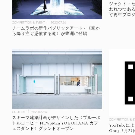
ジェクト・セ
われつつあ
ぐ再生プロ
COMPETITION & EVENT
2020.07.16
チームラボの新作パブリックアート - 《空か
ら降り注ぐ憑依する滝》が豊洲に登場
CULTURE
2020.06.26
スキーマ建築計画がデザインした〈ブルーボ
COMPETITION & 
トルコーヒー NEWoMan YOKOHAMA カフ
YouTube
ェスタンド〉グランドオープン
One」5月2