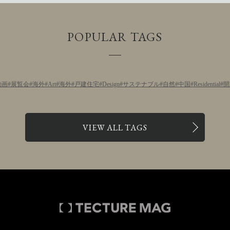
POPULAR TAGS
動画
展覧会
海外
Art
海外
戸建住宅
Design
サステナブル
自然
中国
Residential
開
VIEW ALL TAGS