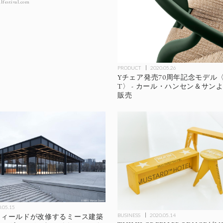
lfestival.com
PRODUCT
2020.05.26
Yチェア発売70周年記念モデル〈C
T〉 - カール・ハンセン＆サン
販売
.05.15
フィールドが改修するミース建築
BUSINESS
2020.05.14