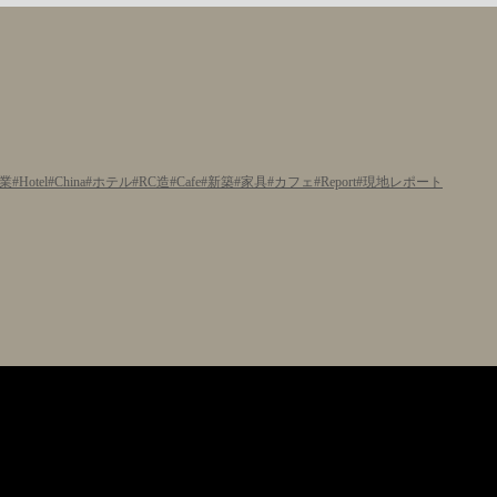
業
Hotel
China
ホテル
RC造
Cafe
新築
家具
カフェ
Report
現地レポート