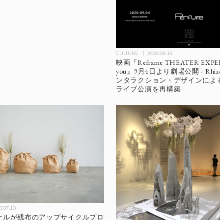
CULTURE
2020.08.18
映画『Reframe THEATER EXPER
you』9月4日より劇場公開 - Rhizo
ンタラクション・デザインによるPe
ライブ公演を再構築
0.07.10
ナルが残布のアップサイクルプロ