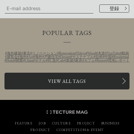
POPULAR TAGS
海外建築
東京
リノベーション
Renovation
Tokyo
Wood
木造
YouTube
動画
展覧会
海外
Art
海外
戸建住宅
Design
サステナブル
自然
中国
Residential
Hotel
開業
China
ホテル
RC造
Cafe
新築
家具
カフェ
Report
現地レポート
VIEW ALL TAGS
FEATURE
JOB
CULTURE
PROJECT
BUSINESS
PRODUCT
COMPETITION & EVENT