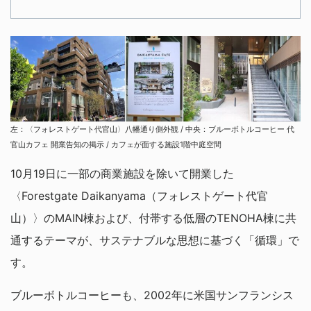
左：〈フォレストゲート代官山〉八幡通り側外観 / 中央：ブルーボトルコーヒー 代
官山カフェ 開業告知の掲示 / カフェが面する施設1階中庭空間
10月19日に一部の商業施設を除いて開業した
〈Forestgate Daikanyama（フォレストゲート代官
山）〉のMAIN棟および、付帯する低層のTENOHA棟に共
通するテーマが、サステナブルな思想に基づく「循環」で
す。
ブルーボトルコーヒーも、2002年に米国サンフランシス