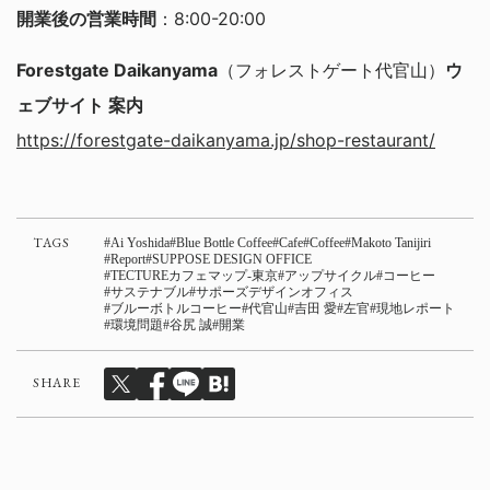
開業後の営業時間
：8:00-20:00
Forestgate Daikanyama
（フォレストゲート代官山）
ウ
ェブサイト 案内
https://forestgate-daikanyama.jp/shop-restaurant/
TAGS
Ai Yoshida
Blue Bottle Coffee
Cafe
Coffee
Makoto Tanijiri
Report
SUPPOSE DESIGN OFFICE
TECTUREカフェマップ-東京
アップサイクル
コーヒー
サステナブル
サポーズデザインオフィス
ブルーボトルコーヒー
代官山
吉田 愛
左官
現地レポート
環境問題
谷尻 誠
開業
SHARE