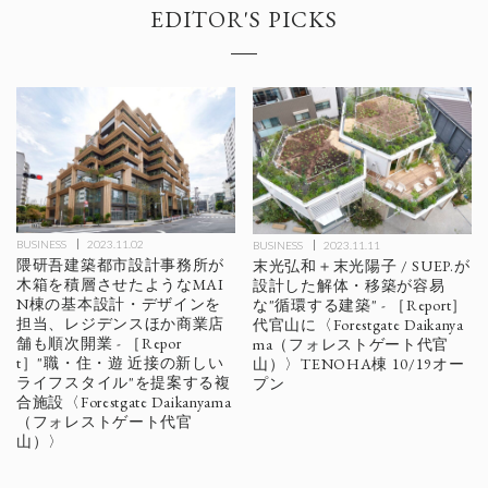
EDITOR'S PICKS
BUSINESS
2023.11.02
BUSINESS
2023.11.11
隈研吾建築都市設計事務所が
末光弘和＋末光陽子 / SUEP.が
木箱を積層させたようなMAI
設計した解体・移築が容易
N棟の基本設計・デザインを
な"循環する建築" - ［Report］
担当、レジデンスほか商業店
代官山に〈Forestgate Daikanya
舗も順次開業 - ［Repor
ma（フォレストゲート代官
t］"職・住・遊 近接の新しい
山）〉TENOHA棟 10/19オー
ライフスタイル"を提案する複
プン
合施設〈Forestgate Daikanyama
（フォレストゲート代官
山）〉