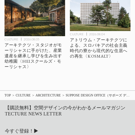
CULTURE
2026.08.04
アトリウム・アーキテクツに
CULTURE
2026.08.05
アーキテクツ・スタジオがモ
よる、スロバキアの社会主義
ーリシャスに手がけた、産業
時代の寮から現代的な住居へ
遺産を継承し学びを生み出す
の再生〈KOSMALT〉
幼稚園〈HEIスクールズ・モ
ーリシャス〉
TOP
CULTURE
ARCHITECTURE
SUPPOSE DESIGN OFFICE（サポーズ デザイン オフィス）が初めてブルーボトルコーヒー 店舗をデザイン、〈ブルーボトルコーヒー 代官山カフェ〉が隈研吾氏がデザインした話題の複合施設・フォレストゲート代官山に12/20オープン
【購読無料】空間デザインの今がわかるメールマガジン
TECTURE NEWS LETTER
今すぐ登録！▶