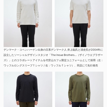
デンマーク・コペンハーゲン出身の日系デンマーク人 井上聡氏と清史氏が2004年に
設立したソーシャルデザインスタジオ「The Inoue Brothers…（ザイノウエブラザー
ズ）」とのコラボレートアイテムを代官山カフェ限定ユニフォームとして採用（左：
ワッフルロングスリーブＴシャツ / 右：ワッフルＴシャツ）、同店にて先行発売