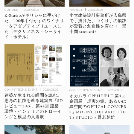
CULTURE
2026.08.06
PROJECT
2026.08.05
K-Studioがギリシャに手がけ
小大建築設計事務所が広島県
た、100年手付かずのワイナリ
で手掛けた、つくり手の痕跡
ーをアダプティブリユースし
が愛着と創造性を育む〈一畳
た〈デクサメネス・シーサイ
十間 setouchi〉
ド・ホテル〉
COMPETITION & EVENT
2026.08.05
COMPETITION & EVENT
2026.08.05
建築が生まれる瞬間を読む。
オカムラ OPEN FIELD 第4回
思考の軌跡を辿る建築展「SD
企画展「虚実の鏡、あるいは
レビュー2026」第44回 建築・
異空間のOPTICAL CORNER
環境・インテリアのドローイ
S」MOUNT FUJI ARCHITEC
ングと模型の入選展
TS STUDIO × 野老朝雄