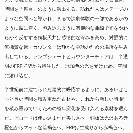
時間を「舞台」のように演出する。訪れた人はステージの
ような空間へと導かれ、まるで演劇体験の一部であるかの
ように席に着く。包み込むように有機的な曲線で光をやわ
らかく反射する銅板天井は感情的な深みを高め、対照的に
無機質な床・カウンターは静かな会話のための場所を生み
出している。ランプシェードとカウンターチェアは、半透
明のFRPで型から特注した。琥珀色の光を受け止め、空間
に溶け込む。
半世紀前に建てられた建物に呼応するように、あるいはも
っと長い時間を積み重ねた古材や、これから新しい時 間
を積み重ねていくための経年変化を受け入れる素材を選ん
だ。ビロードは使い込まれた美しさへ、銅板は光沢ある赤
橙色からマットな暗褐色へ、FRPは生成りから赤褐色へ。