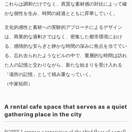
これらは調和だけでなく、異質な素材感の対比によって確
かな個性を生み、時間の経過とともに昇華していく。
文化的感性と素材への実験的アプローチによるデザイン
は、商業的な過剰さではなく、密集した都市環境におけ
る、感情的な安らぎと静かな時間の深みに焦点を当ててい
る。忘れ去られたようなビルの中で、重層的な時間は訪れ
た人の記憶と交わりながら、新たな始まりを受け入れる
「場所の記憶」として積み重なっていく。
（中家拓郎）
A rental cafe space that serves as a quiet
gathering place in the city
POPPY Lounge is a renovation of the third floor of a small