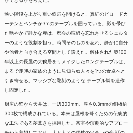
狭い階段を上がり重い鉄扉を開けると、真紅のビロードカ
ーテンとベンチが3mのテーブルを囲っている。影を帯び
た艶やかで静かな赤は、都会の喧騒を忘れさせるシェルタ
ーのような役割を担う。時間そのものを忘れ、静かに自分
や他者と向き合える空間として設えた。解体された築100
年以上の長屋の大鴨居をリメイクしたロングテーブルは、
まるで即興の家族のように見知らぬ人々を1つの食卓へと
引き寄せる。マッシブな彫刻のような テーブル脚を造作
し固定した。
厨房の壁から天井は、一辺300mm、厚さ0.3mmの銅板約
300枚で構成されている。本来は屋根を葺くための伝統的
な工法である菱葺きを採用した。茶室や演劇的なアプロー
チから着想しており、人と人との偶然の出会いや会 話の