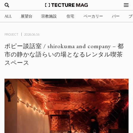
ALL
展望台
宗教施設
住宅
ベーカリー
バー
ブ
(2)
(1)
(705)
(3)
(34)
(4
PROJECT
2026.06.16
ポピー談話室 / shirokuma and company – 都
市の静かな語らいの場となるレンタル喫茶
スペース