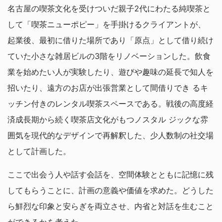
名古屋の喫茶文化を受けついだ親子2代にわたる純喫茶と
して「喫茶ニューポピー」を手掛けるクライアントが、
起業後、最初に借りた場所であり「原点」として借り続け
ていた小さな雑居ビルの3階をリノベーションした。飲食
業を始めたい人が実験したり、遊びや趣味の延長で知人を
招いたり、遠方のお店が出張営業として間借りでき るキ
ッチン付きのレンタル喫茶スペースである。戦後の高度経
済成長期から続く喫茶店文化がもつノスタル ジックな雰
囲気を現代的なデザインで再解釈した、少人数制の社交場
として計画した。
ここで出会う人や話す会話を、空間体験とともに記憶に残
してもらうことに、計画の意義や価値を求めた。どうした
ら鮮烈な印象と安らぎを両立させ、内省と対話を生むこと
ができるかを考えた。