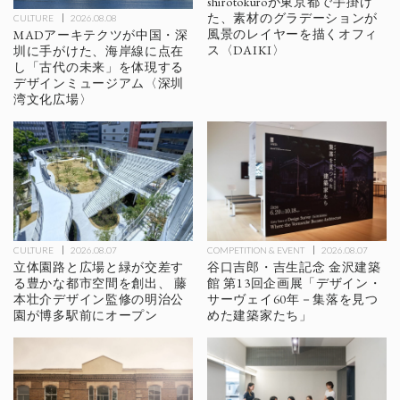
shirotokuroが東京都で手掛け
た、素材のグラデーションが
CULTURE
2026.08.08
風景のレイヤーを描くオフィ
MADアーキテクツが中国・深
ス〈DAIKI〉
圳に手がけた、海岸線に点在
し「古代の未来」を体現する
デザインミュージアム〈深圳
湾文化広場〉
CULTURE
2026.08.07
COMPETITION & EVENT
2026.08.07
立体園路と広場と緑が交差す
谷口吉郎・吉生記念 金沢建築
る豊かな都市空間を創出、 藤
館 第13回企画展「デザイン・
本壮介デザイン監修の明治公
サーヴェイ60年－集落を見つ
園が博多駅前にオープン
めた建築家たち」