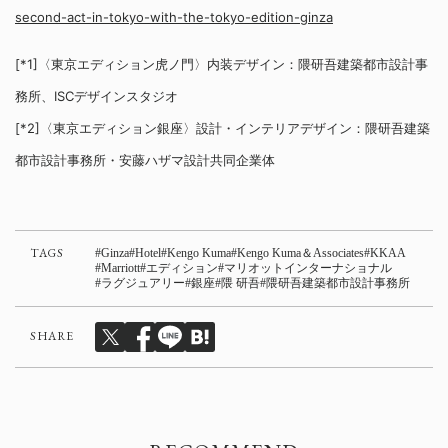
second-act-in-tokyo-with-the-tokyo-edition-ginza
[*1]〈東京エディション虎ノ門〉内装デザイン：隈研吾建築都市設計事
務所、ISCデザインスタジオ
[*2]〈東京エディション銀座〉設計・インテリアデザイン：隈研吾建築
都市設計事務所・安藤ハザマ設計共同企業体
TAGS
Ginza
Hotel
Kengo Kuma
Kengo Kuma＆Associates
KKAA
Marriott
エディション
マリオットインターナショナル
ラグジュアリー
銀座
隈 研吾
隈研吾建築都市設計事務所
SHARE