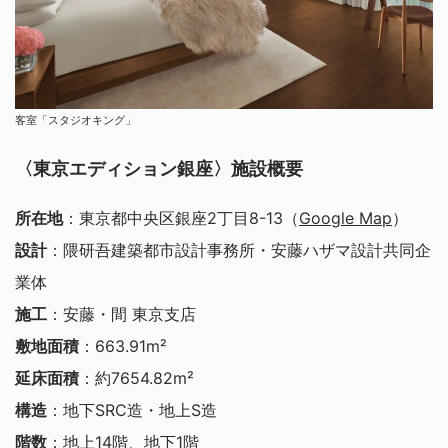
客室「スタジオキング」
〈東京エディション銀座〉施設概要
所在地
：東京都中央区銀座2丁目8-13（
Google Map
）
設計
：隈研吾建築都市設計事務所・安藤ハザマ設計共同企
業体
施工
：安藤・間 東京支店
敷地面積
：663.91m²
延床面積
：約7654.82m²
構造
：地下SRC造・地上S造
階数
：地上14階、地下1階