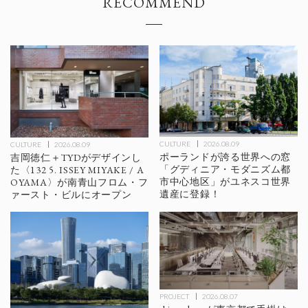
RECOMMEND
CULTURE
2026.08.09
CULTURE
2026.08.09
ポーランドが誇る世界への窓
吉岡徳仁＋TYDがデザインし
「グディニア・モダニズム都
た〈132 5. ISSEY MIYAKE / A
市中心地区」がユネスコ世界
OYAMA〉が南青山フロム・フ
遺産に登録！
ァースト・ビルにオープン
PROJECT
2026.08.07