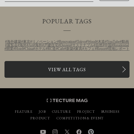
POPULAR TAGS
海外建築
東京
リノベーション
Renovation
Tokyo
Wood
木造
YouTube
動画
展覧会
海外
Art
海外
戸建住宅
Design
サステナブル
自然
中国
Residential
開業
Hotel
China
ホテル
RC造
Cafe
新築
家具
カフェ
Report
現地レポート
VIEW ALL TAGS
FEATURE
JOB
CULTURE
PROJECT
BUSINESS
PRODUCT
COMPETITION & EVENT
YouTube
Instagram
Twitter
Facebook
Pinterest