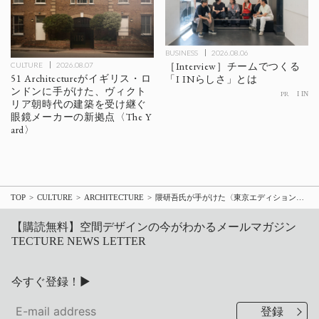
BUSINESS
2026.08.06
［Interview］チームでつくる
CULTURE
2026.08.07
51 Architectureがイギリス・ロ
「I INらしさ」とは
ンドンに手がけた、ヴィクト
PR
I IN
リア朝時代の建築を受け継ぐ
眼鏡メーカーの新拠点〈The Y
ard〉
TOP
CULTURE
ARCHITECTURE
隈研吾氏が手がけた〈東京エディション銀座〉が開業、マリオット・インターナショナルの最高級ホテルブランド都内2店舗目
【購読無料】空間デザインの今がわかるメールマガジン
TECTURE NEWS LETTER
今すぐ登録！▶