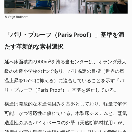
©︎ Stijn Bollaert
「パリ・プルーフ（Paris Proof）」基準を満
たす革新的な素材選択
延べ床面積約7,000m²を誇る当センターは、オランダ最大
級の木造小学校の1つであり、パリ協定の目標（世界の気
温上昇を1.5℃に抑える）に適合していることを示す「パ
リ・プルーフ（Paris Proof）」基準を満たしている。
構造は開放的な木造骨組みを基盤としており、軽量で解体
可能、かつ適応性に優れている。木製床システムと、蒸気
透過性のあるバイオベースの外壁（天然断熱材採用）が、