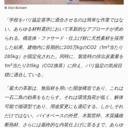
©︎ Stijn Bollaert
「学校をパリ協定基準に適合させるのは簡単な作業ではな
い。あらゆる材料選択において革新的なアプローチが求め
られる。構造体・ファサード・仕上げ材に天然素材を採用
した結果、建物内に長期的に200万kgのCO2（1m²当たり
285kg）が固定化された。同時に、製造時の排出炭素量を
1m²当たり315kg（CO2換算）に抑え、パリ協定の気候目
標に適合している」
「最大の革新は、無垢材を用いた開放構造であり、これは
一石二鳥の効果をもたらす。それは環境負荷が低く、解体
可能で循環型であり、用途変更にも適応する。しかしそれ
だけではない。バイオベースの外壁、木製窓枠、木質繊維
断熱材、さらには最終的な内装仕上げに至るまで、あらゆ