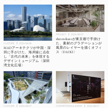
PROJECT
2026.08.07
shirotokuroが東京都で手掛け
た、素材のグラデーションが
CULTURE
2026.08.08
風景のレイヤーを描くオフィ
MADアーキテクツが中国・深
ス〈DAIKI〉
圳に手がけた、海岸線に点在
し「古代の未来」を体現する
デザインミュージアム〈深圳
湾文化広場〉
CULTURE
2026.08.07
COMPETITION & EVENT
2026.08.07