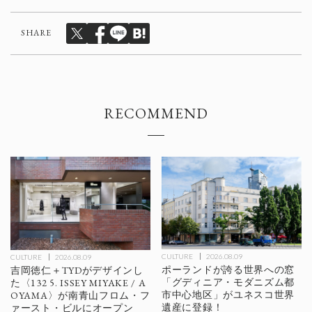
SHARE
RECOMMEND
CULTURE
2026.08.09
CULTURE
2026.08.09
ポーランドが誇る世界への窓
吉岡徳仁＋TYDがデザインし
「グディニア・モダニズム都
た〈132 5. ISSEY MIYAKE / A
市中心地区」がユネスコ世界
OYAMA〉が南青山フロム・フ
遺産に登録！
ァースト・ビルにオープン