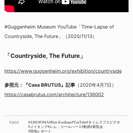
#Guggenheim Museum YouTube「Time-Lapse of
Countryside, The Future」（2020/11/13）
「Countryside, The Future」
https://www.guggenheim.org/exhibition/countryside
参照元：『Casa BRUTUS』記事
（2020年4月7日）
https://casabrutus.com/architecture/136002
TAGS
AMO
OMA
Rem Koolhaas
YouTube
タイムラプスビデオ
メイキング
レム・コールハース
動画
展覧会
現地レポート