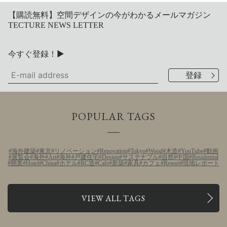
【購読無料】空間デザインの今がわかるメールマガジン
TECTURE NEWS LETTER
今すぐ登録！▶
POPULAR TAGS
海外建築
東京
リノベーション
Renovation
Tokyo
Wood
木造
YouTube
動画
展覧会
海外
Art
海外
戸建住宅
Design
サステナブル
自然
中国
Residential
開業
Hotel
China
ホテル
RC造
Cafe
新築
家具
カフェ
Report
現地レポート
VIEW ALL TAGS