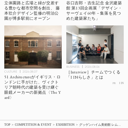
立体園路と広場と緑が交差す
谷口吉郎・吉生記念 金沢建築
る豊かな都市空間を創出、 藤
館 第13回企画展「デザイン・
本壮介デザイン監修の明治公
サーヴェイ60年－集落を見つ
園が博多駅前にオープン
めた建築家たち」
BUSINESS
2026.08.06
［Interview］チームでつくる
CULTURE
2026.08.07
51 Architectureがイギリス・ロ
「I INらしさ」とは
ンドンに手がけた、ヴィクト
PR
I IN
リア朝時代の建築を受け継ぐ
眼鏡メーカーの新拠点〈The Y
ard〉
TOP
COMPETITION & EVENT
EXHIBITION
グッゲンハイム美術館 レム・コールハースの企画展「Countryside, The Future」の現地レポート