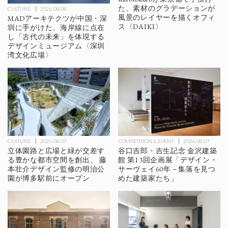
た、素材のグラデーションが
CULTURE
2026.08.08
風景のレイヤーを描くオフィ
MADアーキテクツが中国・深
ス〈DAIKI〉
圳に手がけた、海岸線に点在
し「古代の未来」を体現する
デザインミュージアム〈深圳
湾文化広場〉
CULTURE
2026.08.07
COMPETITION & EVENT
2026.08.07
立体園路と広場と緑が交差す
谷口吉郎・吉生記念 金沢建築
る豊かな都市空間を創出、 藤
館 第13回企画展「デザイン・
本壮介デザイン監修の明治公
サーヴェイ60年－集落を見つ
園が博多駅前にオープン
めた建築家たち」