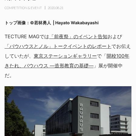
COMPETITION & EVENT
2020.08.21
トップ画像：©若林勇人 | Hayato Wakabayashi
TECTURE MAGでは
「前夜祭」のイベント告知
および
「バウハウスとノル」トークイベントのレポート
でお伝え
していたが、
東京ステーションギャラリー
で「
開校100年
きたれ、バウハウス ―造形教育の基礎―
」展が開催中
だ。