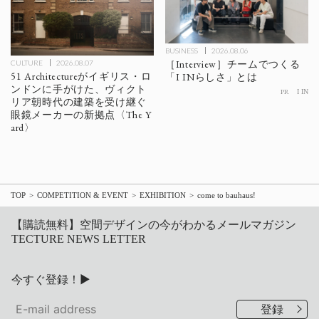
BUSINESS
2026.08.06
［Interview］チームでつくる
CULTURE
2026.08.07
51 Architectureがイギリス・ロ
「I INらしさ」とは
ンドンに手がけた、ヴィクト
PR
I IN
リア朝時代の建築を受け継ぐ
眼鏡メーカーの新拠点〈The Y
ard〉
TOP
COMPETITION & EVENT
EXHIBITION
come to bauhaus!
【購読無料】空間デザインの今がわかるメールマガジン
TECTURE NEWS LETTER
今すぐ登録！▶