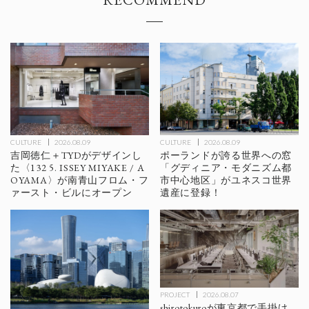
CULTURE
2026.08.09
CULTURE
2026.08.09
ポーランドが誇る世界への窓
吉岡徳仁＋TYDがデザインし
「グディニア・モダニズム都
た〈132 5. ISSEY MIYAKE / A
市中心地区」がユネスコ世界
OYAMA〉が南青山フロム・フ
遺産に登録！
ァースト・ビルにオープン
PROJECT
2026.08.07
shirotokuroが東京都で手掛け