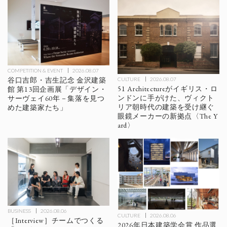
COMPETITION & EVENT
2026.08.07
谷口吉郎・吉生記念 金沢建築
CULTURE
2026.08.07
51 Architectureがイギリス・ロ
館 第13回企画展「デザイン・
ンドンに手がけた、ヴィクト
サーヴェイ60年－集落を見つ
リア朝時代の建築を受け継ぐ
めた建築家たち」
眼鏡メーカーの新拠点〈The Y
ard〉
BUSINESS
2026.08.06
CULTURE
2026.08.06
［Interview］チームでつくる
2026年日本建築学会賞 作品選