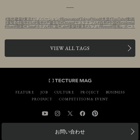
海外建築
東京
リノベーション
Renovation
Tokyo
Wood
木造
YouTube
動画
展覧会
海外
Art
海外
戸建住宅
Design
サステナブル
自然
中国
Residential
Hotel
開業
China
ホテル
RC造
Cafe
新築
家具
カフェ
Report
現地レポート
VIEW ALL TAGS
FEATURE
JOB
CULTURE
PROJECT
BUSINESS
PRODUCT
COMPETITION & EVENT
YouTube
Instagram
Twitter
Facebook
Pinterest
お問い合わせ