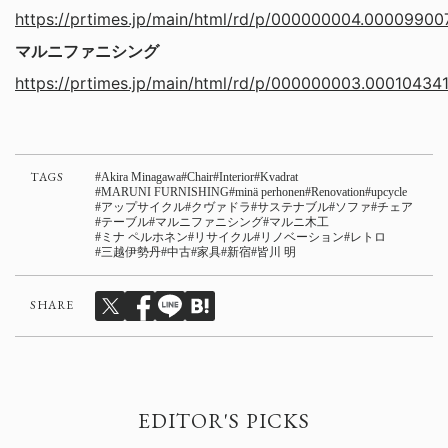
https://prtimes.jp/main/html/rd/p/000000004.000099007
マルニファニシング
https://prtimes.jp/main/html/rd/p/000000003.000104341
TAGS
Akira Minagawa
Chair
Interior
Kvadrat
MARUNI FURNISHING
minä perhonen
Renovation
upcycle
アップサイクル
クヴァドラ
サステナブル
ソファ
チェア
テーブル
マルニファニシング
マルニ木工
ミナ ペルホネン
リサイクル
リノベーション
レトロ
三越伊勢丹
中古
家具
新宿
皆川 明
SHARE
EDITOR'S PICKS