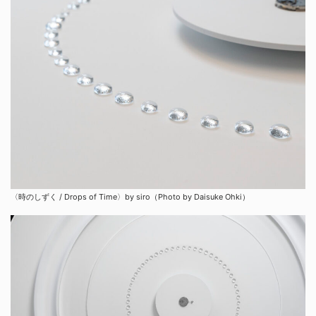
〈時のしずく / Drops of Time〉by siro（Photo by Daisuke Ohki）