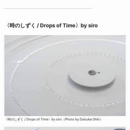
〈時のしずく / Drops of Time〉by siro
〈時のしずく / Drops of Time〉by siro（Photo by Daisuke Ohki）