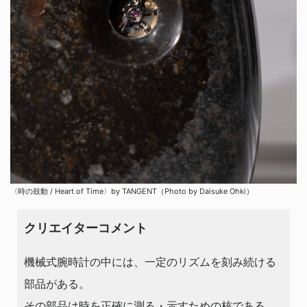
〈時の鼓動 / Heart of Time〉by TANGENT（Photo by Daisuke Ohki）
クリエイターコメント
機械式腕時計の中には、一定のリズムを刻み続ける
部品がある。
その部品は時を正確に測る・示すための核である