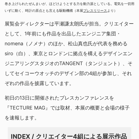
巻き上げられたぜんまいが、ほどけようとする力を動力源としている。電気を一切用
いずに動く、時計の原点とも言える駆動機構（本展
プレスリリース
より）
展覧会ディレクターは平瀬謙太朗氏が担当。クリエイター
として、1年前にも作品を出品したエンジニア集団・
nomena（ノメナ）のほか、松山真也氏が代表を務める
siro（白）、東京とロンドンに拠点を構えるデザインエン
ジニアリングスタジオのTANGENT（タンジェント）、そ
してセイコーウオッチのデザイン部の4組が参加し、それ
ぞれの作品を披露しています。
初日の13日に開催されたプレスカンファレンスを
『TECTURE MAG』では取材、本展の概要と会場の様子
を速報します。
INDEX / クリエイター4組による展示作品