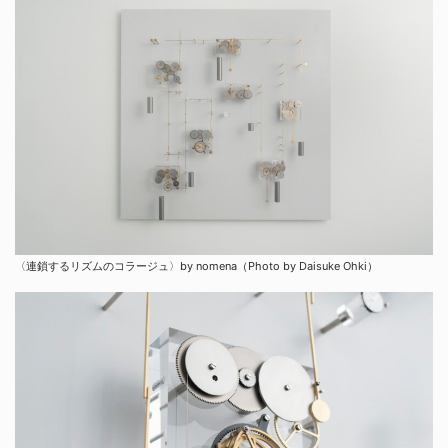
〈連鎖するリズムのコラージュ〉by nomena（Photo by Daisuke Ohki）