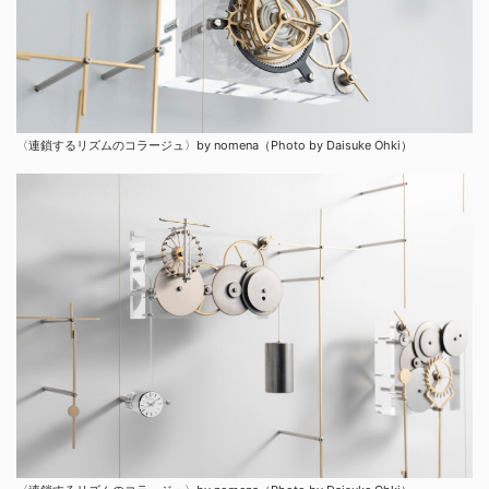
〈連鎖するリズムのコラージュ〉by nomena（Photo by Daisuke Ohki）