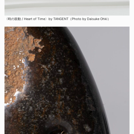
〈時の鼓動 / Heart of Time〉by TANGENT（Photo by Daisuke Ohki）