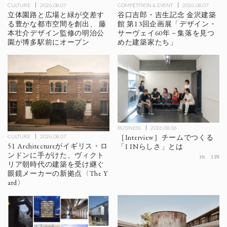
CULTURE
2026.08.07
COMPETITION & EVENT
2026.08.07
立体園路と広場と緑が交差す
谷口吉郎・吉生記念 金沢建築
る豊かな都市空間を創出、 藤
館 第13回企画展「デザイン・
本壮介デザイン監修の明治公
サーヴェイ60年－集落を見つ
園が博多駅前にオープン
めた建築家たち」
BUSINESS
2026.08.06
［Interview］チームでつくる
CULTURE
2026.08.07
51 Architectureがイギリス・ロ
「I INらしさ」とは
ンドンに手がけた、ヴィクト
PR
I IN
リア朝時代の建築を受け継ぐ
眼鏡メーカーの新拠点〈The Y
ard〉