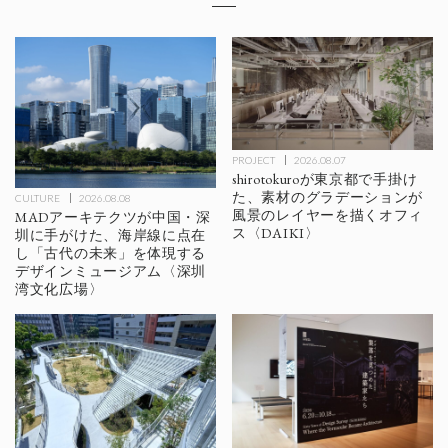
PROJECT
2026.08.07
shirotokuroが東京都で手掛け
た、素材のグラデーションが
CULTURE
2026.08.08
風景のレイヤーを描くオフィ
MADアーキテクツが中国・深
ス〈DAIKI〉
圳に手がけた、海岸線に点在
し「古代の未来」を体現する
デザインミュージアム〈深圳
湾文化広場〉