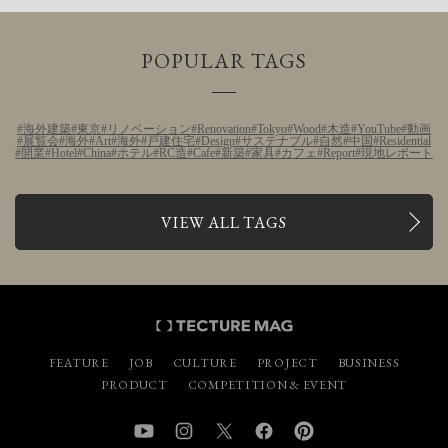
POPULAR TAGS
海外建築
東京
リノベーション
Renovation
Tokyo
Wood
木造
YouTube
動画
展覧会
海外
Art
海外
戸建住宅
Design
サステナブル
自然
中国
Residential
開業
Hotel
China
ホテル
RC造
Cafe
新築
家具
カフェ
Report
現地レポート
VIEW ALL TAGS
FEATURE
JOB
CULTURE
PROJECT
BUSINESS
PRODUCT
COMPETITION & EVENT
YouTube
Instagram
Twitter
Facebook
Pinterest