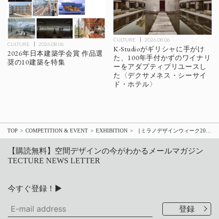
CULTURE
2026.08.06
CULTURE
2026.08.06
K-Studioがギリシャに手がけ
2026年日本建築学会賞 作品選
た、100年手付かずのワイナリ
奨の10建築を特集
ーをアダプティブリユースし
た〈デクサメネス・シーサイ
ド・ホテル〉
TOP
COMPETITION & EVENT
EXHIBITION
［ミラノデザインウィーク2026］溢れ出した「物質の痕跡」を愛でる 平和合金とwe+が再定義する、鋳造文化の新たな未来
【購読無料】空間デザインの今がわかるメールマガジン
TECTURE NEWS LETTER
今すぐ登録！▶