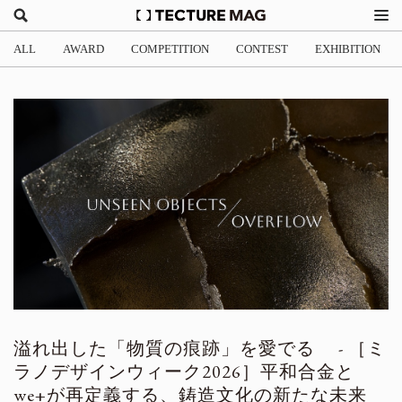
ALL
AWARD
COMPETITION
CONTEST
EXHIBITION
溢れ出した「物質の痕跡」を愛でる - ［ミ
ラノデザインウィーク2026］平和合金と
we+が再定義する、鋳造文化の新たな未来