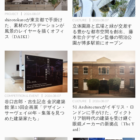
PROJECT
2026.08.07
shirotokuroが東京都で手掛け
CULTURE
2026.08.07
た、素材のグラデーションが
立体園路と広場と緑が交差す
風景のレイヤーを描くオフィ
る豊かな都市空間を創出、 藤
ス〈DAIKI〉
本壮介デザイン監修の明治公
園が博多駅前にオープン
COMPETITION & EVENT
2026.08.07
谷口吉郎・吉生記念 金沢建築
CULTURE
2026.08.07
51 Architectureがイギリス・ロ
館 第13回企画展「デザイン・
ンドンに手がけた、ヴィクト
サーヴェイ60年－集落を見つ
リア朝時代の建築を受け継ぐ
めた建築家たち」
眼鏡メーカーの新拠点〈The Y
ard〉