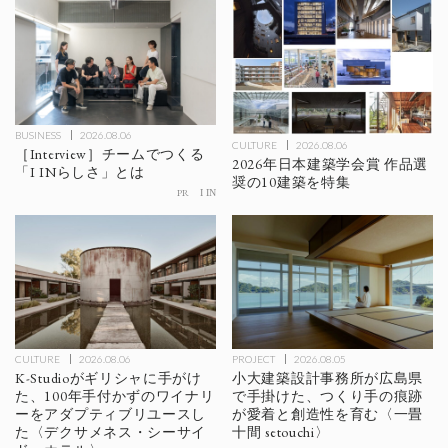
BUSINESS
2026.08.06
CULTURE
2026.08.06
［Interview］チームでつくる
2026年日本建築学会賞 作品選
「I INらしさ」とは
奨の10建築を特集
PR
I IN
CULTURE
2026.08.06
PROJECT
2026.08.05
K-Studioがギリシャに手がけ
小大建築設計事務所が広島県
た、100年手付かずのワイナリ
で手掛けた、つくり手の痕跡
ーをアダプティブリユースし
が愛着と創造性を育む〈一畳
た〈デクサメネス・シーサイ
十間 setouchi〉