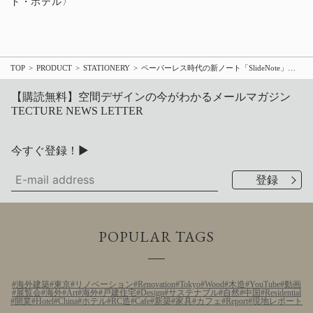
ド・ホテル〉
TOP
PRODUCT
STATIONERY
ペーパーレス時代の新ノート「SlideNote」がリニューアル、A5サイズと新色がラインナップ
【購読無料】空間デザインの今がわかるメールマガジン
TECTURE NEWS LETTER
今すぐ登録！▶
POPULAR TAGS
海外建築
東京
リノベーション
Renovation
Tokyo
Wood
木造
YouTube
動画
展覧会
海外
Art
海外
戸建住宅
Design
サステナブル
自然
中国
Residential
開業
Hotel
China
ホテル
RC造
Cafe
新築
家具
カフェ
Report
現地レポート