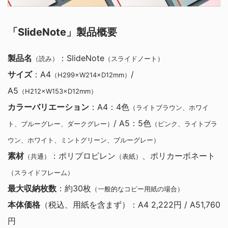
「SlideNote」製品概要
製品名
：SlideNote
（読み）
（スライドノート）
サイズ
：A4
/
（H299×W214×D12mm）
A5
（H212×W153×D12mm）
カラーバリエーション
：A4：4色
（ライトブラウン、ホワイ
/ A5：5色
ト、ブルーグレー、ダークグレー）
（ピンク、ライトブラ
ウン、ホワイト、ミントグリーン、ブルーグレー）
素材
：ポリプロピレン
、ポリカーボネート
（共通）
（表紙）
（スライドフレーム）
最大収納枚数
：約30枚
（一般的なコピー用紙の場合）
本体価格
（税込、用紙を含まず）：A4 2,222円 / A51,760
円