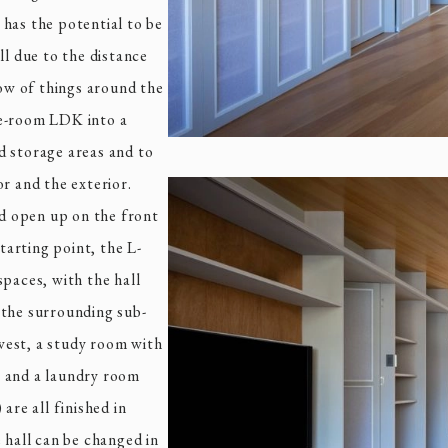
t has the potential to be
ll due to the distance
low of things around the
ne-room LDK into a
d storage areas and to
r and the exterior.
ld open up on the front
starting point, the L-
spaces, with the hall
 the surrounding sub-
west, a study room with
, and a laundry room
are all finished in
 hall can be changed in