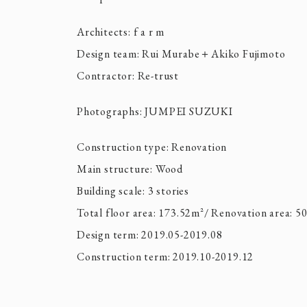
Architects: f a r m
Design team: Rui Murabe＋Akiko Fujimoto
Contractor: Re-trust
Photographs: JUMPEI SUZUKI
Construction type: Renovation
Main structure: Wood
Building scale: 3 stories
Total floor area: 173.52m²/ Renovation area: 5
Design term: 2019.05-2019.08
Construction term: 2019.10-2019.12