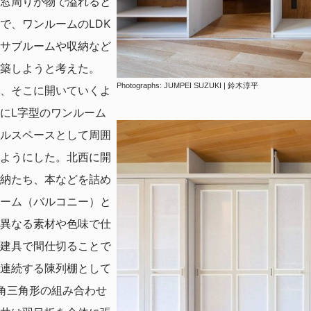
窓周りが物で溢れると
で、ワンルームのLDK
サブルームや収納など
築しようと考えた。
Photographs: JUMPEI SUZUKI | 鈴木淳平
、そこに開いていくよ
にL字型のワンルーム
ルスペースとして周囲
ようにした。北西に開
納たち、本などを詰め
ーム（バルコニー）と
異なる素材や色味で仕
建具で間仕切ることで
連続する陳列棚として
角三角形の組み合わせ