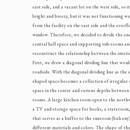
east side, and a vacant lot on the west side, so i
bright and breezy, but it was not functioning we
from the facility on the east side and the overf
window. Therefore, we decided to divide the o
central hall space and supporting sub-rooms an
reconstruct the relationship between the interio
First, we drew a diagonal dividing line that wou
roadside. With the diagonal dividing line as the 
shaped space becomes a collection of irregular 
space in the center and various depths between
rooms. A large kitchen room open to the north
a TV and storage space for books, a stateroom
that serves as a buffer to the sunroom (balcony) 
different materials and colors. The shape of the