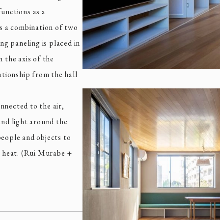
functions as a
is a combination of two
ing paneling is placed in
n the axis of the
ationship from the hall
nnected to the air,
and light around the
people and objects to
nd heat. (Rui Murabe +