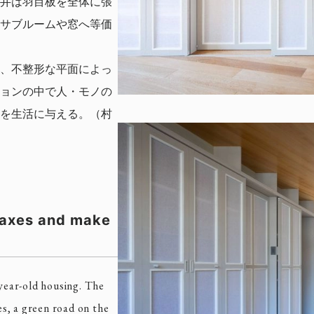
井は羽目板を全体に張
サブルームや窓へ等価
、不整形な平面によっ
ョンの中で人・モノの
を生活に与える。（村
 axes and make
-year-old housing. The
s, a green road on the