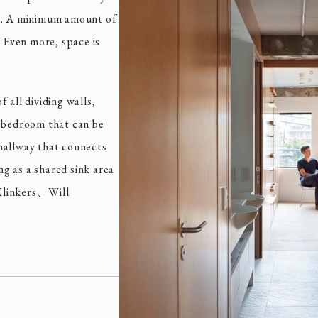
ce. A minimum amount of
. Even more, space is
 all dividing walls,
d bedroom that can be
hallway that connects
ng as a shared sink area
Klinkers、Will