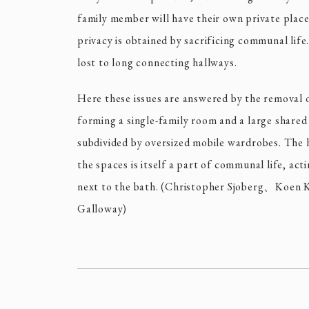
family member will have their own private pla
privacy is obtained by sacrificing communal life
lost to long connecting hallways.
Here these issues are answered by the removal of
forming a single-family room and a large share
subdivided by oversized mobile wardrobes. The 
the spaces is itself a part of communal life, acti
next to the bath. (Christopher Sjoberg、Koen 
Galloway)