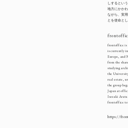
しするという
地方にかかわ
ながら、実用
とを使命とし
frontoffi
frontoffice i
is currently i
Europe, and 
from the shar
studying arch
the Universit
real estate, 
the group bega
Japan at offi
Isozaki Arata
frontoffice t
https://fro