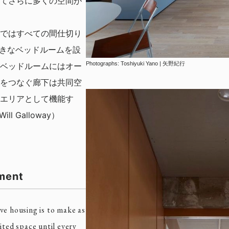
てさらに多くの空間が
ではすべての間仕切り
大きなベッドルームを設
Photographs: Toshiyuki Yano | 矢野紀行
ベッドルームにはオー
をつなぐ廊下は共同空
エリアとして機能す
Will Galloway）
ment
ve housing is to make as
ited space until every