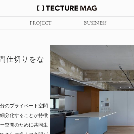
PROJECT
BUSINESS
kyo - 間仕切りをな
分のプライベート空間
細分化することが特徴
ー空間のために共同生