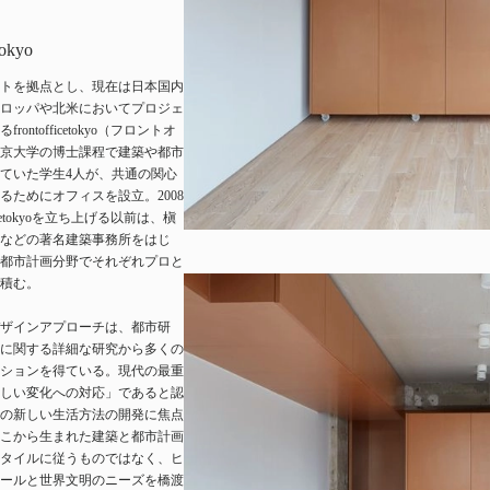
tokyo
トを拠点とし、現在は日本国内
ロッパや北米においてプロジェ
rontofficetokyo（フロントオ
京大学の博士課程で建築や都市
ていた学生4人が、共通の関心
るためにオフィスを設立。2008
fficetokyoを立ち上げる以前は、槇
などの著名建築事務所をはじ
都市計画分野でそれぞれプロと
積む。
ザインアプローチは、都市研
に関する詳細な研究から多くの
ションを得ている。現代の最重
しい変化への対応」であると認
の新しい生活方法の開発に焦点
こから生まれた建築と都市計画
タイルに従うものではなく、ヒ
ールと世界文明のニーズを橋渡