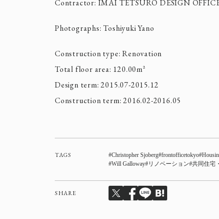
Contractor: IMAI TETSURO DESIGN OFFIC
Photographs: Toshiyuki Yano
Construction type: Renovation
Total floor area: 120.00m²
Design term: 2015.07-2015.12
Construction term: 2016.02-2016.05
TAGS
Christopher Sjoberg
frontofficetokyo
Housin
Will Galloway
リノベーション
共同住宅
SHARE