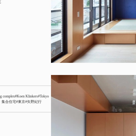
E
g complex
Koen Klinkers
Tokyo
・集合住宅
東京
矢野紀行