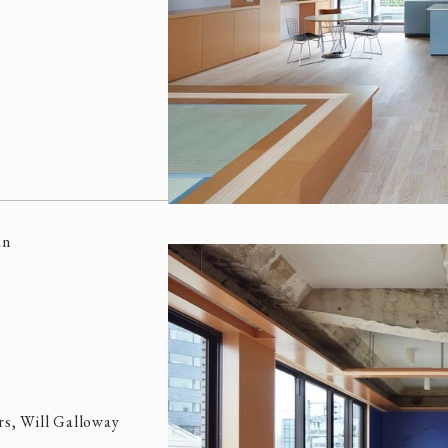
an
rs, Will Galloway