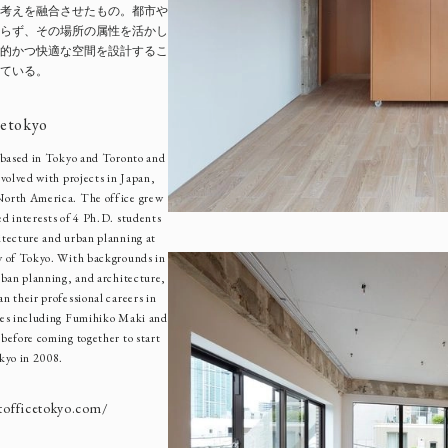
考えを融合させたもの。都市や
らず、その場所の属性を活かし
的かつ快適な空間を設計するこ
ている。
cetokyo
s based in Tokyo and Toronto and
nvolved with projects in Japan,
North America. The office grew
ed interests of 4 Ph.D. students
itecture and urban planning at
y of Tokyo. With backgrounds in
urban planning, and architecture,
n their professional careers in
ces including Fumihiko Maki and
 before coming together to start
okyo in 2008.
ntofficetokyo.com/