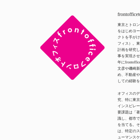
frontoffice
東京とトロン
をはじめヨー
クトを手がけるf
フィス）。東
計画を研究し
事を実現させ
年にfronto
文彦や磯崎新
め、不動産や
しての経験を
オフィスのデ
究、特に東京
インスピレー
要課題は「著
識し、都市で
を当てる。そ
は、特定のス
ューマンスケ