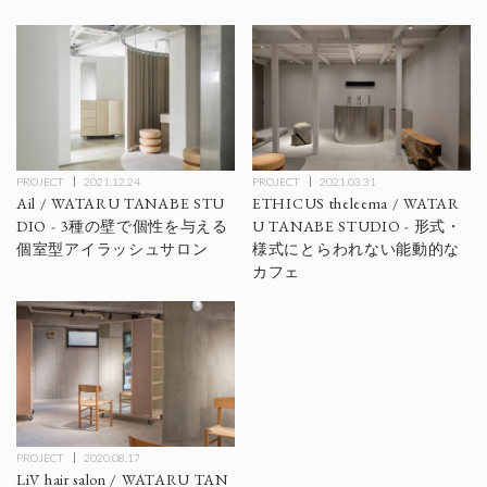
PROJECT
2021.12.24
PROJECT
2021.03.31
Ail / WATARU TANABE STU
ETHICUS theleema / WATAR
DIO - 3種の壁で個性を与える
U TANABE STUDIO - 形式・
個室型アイラッシュサロン
様式にとらわれない能動的な
カフェ
PROJECT
2020.08.17
LiV hair salon / WATARU TAN