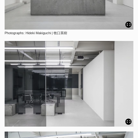
Photographs: Hideki Makiguchi | 牧口英樹