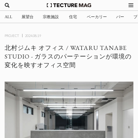
ALL
展望台
宗教施設
住宅
ベーカリー
バー
ブ
(2)
(1)
(705)
(3)
(34)
(4
PROJECT
2024.08.19
北村ジムキ オフィス / WATARU TANABE
STUDIO - ガラスのパーテーションが環境の
変化を映すオフィス空間