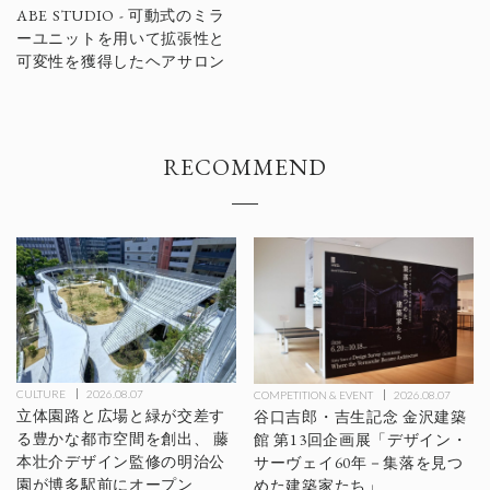
ABE STUDIO - 可動式のミラ
ーユニットを用いて拡張性と
可変性を獲得したヘアサロン
RECOMMEND
CULTURE
2026.08.07
COMPETITION & EVENT
2026.08.07
立体園路と広場と緑が交差す
谷口吉郎・吉生記念 金沢建築
る豊かな都市空間を創出、 藤
館 第13回企画展「デザイン・
本壮介デザイン監修の明治公
サーヴェイ60年－集落を見つ
Architects Other Projects
園が博多駅前にオープン
めた建築家たち」
Wataru Tanabe Studio