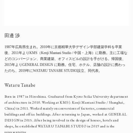
田邊 渉
1987年広島県生まれ。2010年に京都精華大学デザイン学部建築学科を卒業
後、2011年よりKMS（Kenji Mantani Studio / 中国・上海）に勤務。主に工場な
どのコンバージョン、商業建築、オフィスビルの設計を手がける。帰国後、
2015年よりGENERAL DESIGN に勤務。住宅、ホテル、店舗の設計に携わっ
たのち、2019年にWATARU TANABE STUDIO設立、同代表。
Wataru Tanabe
Born in 1987 in Hiroshima. Graduated from Kyoto Seika University department
of architecture in 2010. Working at KMS (: Kenji Mantani Studio / Shanghai,
China) in 2011. Worked mainly on conversions of factories, commercial
buildings and office buildings. After returning to Japan, worked at GENERAL
DESIGN in 2015. After being involved in the design of houses, hotels and
shops, he established WATARU TANABE STUDIO in 2019 and is the
representative.