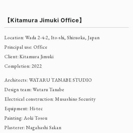
【Kitamura Jimuki Office】
Location: Wada 2-4-2, Ito-shi, Shizuoka, Japan
Principal use: Office
Client: Kitamura Jimuki
Completion: 2022
Architects: WATARU TANABE STUDIO
Design team: Wataru Tanabe
Electrical construction: Musashino Security
Equipment: Hi-tec
Painting: Aoki Tosou
Plasterer: Nagahashi Sakan