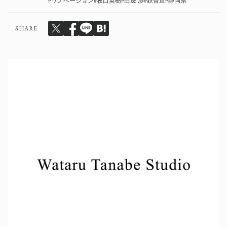
リノベーション
牧口英樹
田邊 渉
鉄骨造
静岡県
SHARE