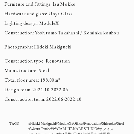
Furniture and fittings: Izu Mokko
Hardware and glass: Uoya Glass
Lighting design: ModuleX
Construction: Yoshitomo Takahashi / Kominka koubou
Photographs: Hideki Makiguchi
Construction type: Renovation
Main structure: Steel
Total floor area: 198.00m²
Design term: 2021.10-2022.05
Construction term: 2022.06-2022.10
TAGS
Hideki Makiguchi
ModuleX
Office
Renovation
Shizuoka
Steel
Wataru Tanabe
WATARU TANABE STUDIO
オフィス