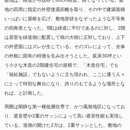
敷地は、緑道から既存で60cm程度、高くなっている。敷
地の四周に指定の外壁後退距離を取り、その中で建築面積
いっぱいに屋根を広げ、敷地形状をなぞったような不等角
の四角形となった。1階は緑道に平行であるのに対し、2階
は居室を緑道側に配置して桜の大樹に正対しており、上下
の外壁面にはズレが生じている。そのズレによって、全体
の外観に固有の特徴を生み出そうとした。延床30坪とい
う小さな木造の2階建住宅の規模で、「木造住宅」でも
「福祉施設」でもないように立ち現われ、ここに通う人々
にとって特別な舞台になり、誇りのもてるような場所とな
れば、と計画した。
周囲は閑静な第一種低層住専で、かつ風致地区になってお
り、遮音壁や2重のサッシによって高い遮音性能も実現し
ている。道側の開けた2方は、2重サッシとした。敷地の