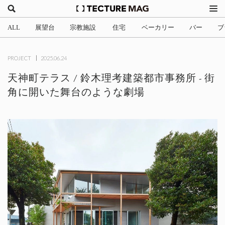
ALL
展望台
宗教施設
住宅
ベーカリー
バー
ブ
(2)
(1)
(705)
(3)
(34)
(4
PROJECT
2025.06.24
天神町テラス / 鈴木理考建築都市事務所 - 街
角に開いた舞台のような劇場