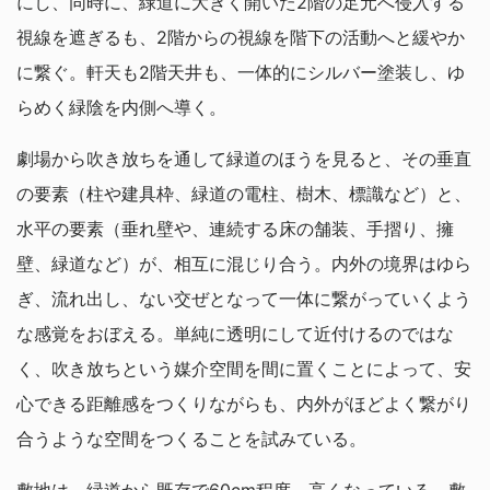
にし、同時に、緑道に大きく開いた2階の足元へ侵入する
視線を遮ぎるも、2階からの視線を階下の活動へと緩やか
に繋ぐ。軒天も2階天井も、一体的にシルバー塗装し、ゆ
らめく緑陰を内側へ導く。
劇場から吹き放ちを通して緑道のほうを見ると、その垂直
の要素（柱や建具枠、緑道の電柱、樹木、標識など）と、
水平の要素（垂れ壁や、連続する床の舗装、手摺り、擁
壁、緑道など）が、相互に混じり合う。内外の境界はゆら
ぎ、流れ出し、ない交ぜとなって一体に繋がっていくよう
な感覚をおぼえる。単純に透明にして近付けるのではな
く、吹き放ちという媒介空間を間に置くことによって、安
心できる距離感をつくりながらも、内外がほどよく繋がり
合うような空間をつくることを試みている。