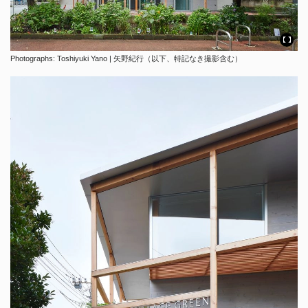
Photographs: Toshiyuki Yano | 矢野紀行（以下、特記なき撮影含む）