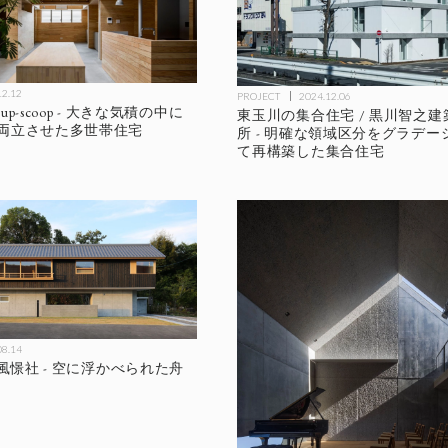
12.12
PROJECT
2024.12.06
oup-scoop - 大きな気積の中に
東玉川の集合住宅 / 黒川智之
両立させた多世帯住宅
所 - 明確な領域区分をグラデ
て再構築した集合住宅
08.14
 風憬社 - 空に浮かべられた舟