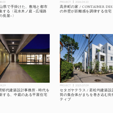
08.03
PROJECT
2026.04.13
ioが富山県で手掛けた、敷地と都市
高井町の家 / CONTAINER DES
集する〈花水木ノ庭 –広場路
の外壁が距離感を調律する住宅
の長屋–〉
09.29
PROJECT
2025.07.09
 / 仲間郁代建築設計事務所 - 時代を
セタガヤテラス / 若松均建築設
新する、中庭のある平屋住宅
筒の集合体がまちを巻き込む街
ティブ