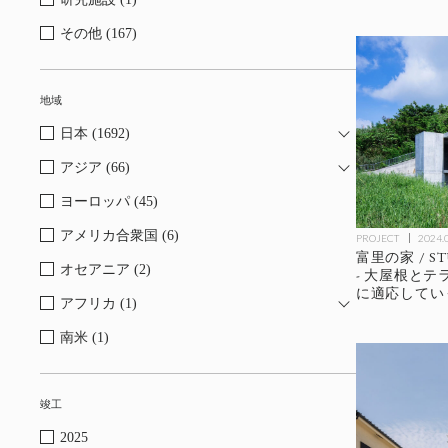
その他 (167)
地域
日本 (1692)
アジア (66)
ヨーロッパ (45)
アメリカ合衆国 (6)
PROJECT
2024.
富里の家 / ST
オセアニア (2)
- 大屋根と
に適応してい
アフリカ (1)
南米 (1)
竣工
2025