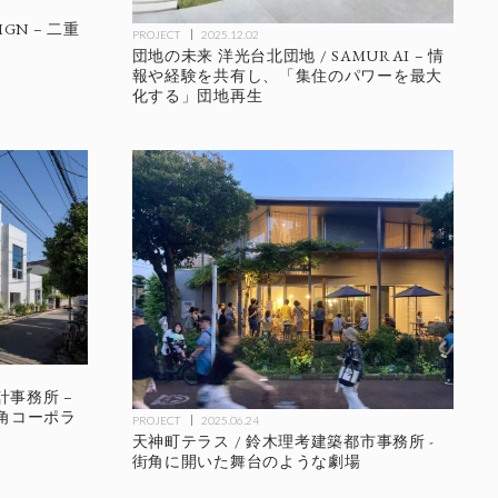
IGN – 二重
PROJECT
2025.12.02
団地の未来 洋光台北団地 / SAMURAI – 情
報や経験を共有し、「集住のパワーを最大
化する」団地再生
計事務所 –
角コーポラ
PROJECT
2025.06.24
天神町テラス / 鈴木理考建築都市事務所 -
街角に開いた舞台のような劇場