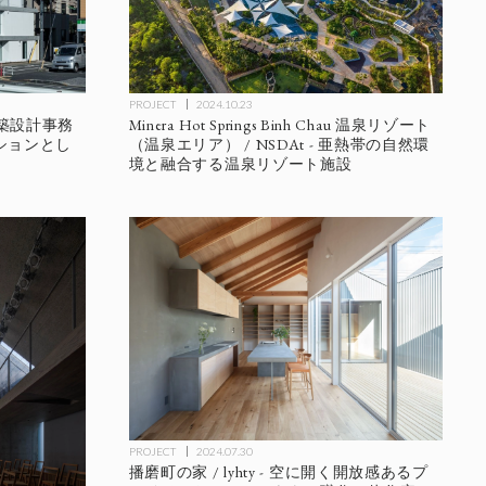
PROJECT
2024.10.23
Minera Hot Springs Binh Chau 温泉リゾート
建築設計事務
（温泉エリア） / NSDAt - 亜熱帯の自然環
ーションとし
境と融合する温泉リゾート施設
PROJECT
2024.07.30
播磨町の家 / lyhty - 空に開く開放感あるプ