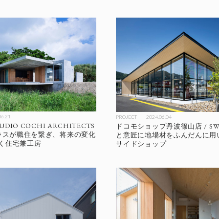
06.21
PROJECT
2024.06.04
UDIO COCHI ARCHITECTS
ドコモショップ丹波篠山店 / SWI
テラスが職住を繋ぎ、将来の変化
と意匠に地場材をふんだんに用
く住宅兼工房
サイドショップ