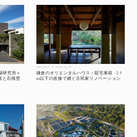
PROJECT
2024.12.17
建築研究所＋
鎌倉のオリエンタルハウス / 邸宅巣箱 - 2.5
の庭と石積壁
m以下の改修で継ぐ古民家リノベーション