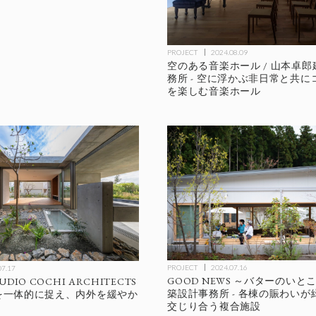
PROJECT
2024.08.09
空のある音楽ホール / 山本卓
務所 - 空に浮かぶ非日常と共
を楽しむ音楽ホール
PROJECT
2024.07.16
07.17
GOOD NEWS ～バターのいとこ
UDIO COCHI ARCHITECTS
築設計事務所 - 各棟の賑わい
地を一体的に捉え、内外を緩やか
交じり合う複合施設