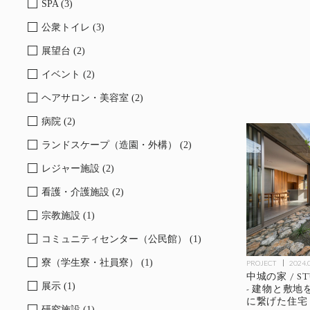
SPA (3)
公衆トイレ (3)
展望台 (2)
イベント (2)
ヘアサロン・美容室 (2)
病院 (2)
ランドスケープ（造園・外構） (2)
レジャー施設 (2)
看護・介護施設 (2)
宗教施設 (1)
コミュニティセンター（公民館） (1)
寮（学生寮・社員寮） (1)
PROJECT
2024.
中城の家 / ST
展示 (1)
- 建物と敷
に繋げた住宅
研究施設 (1)