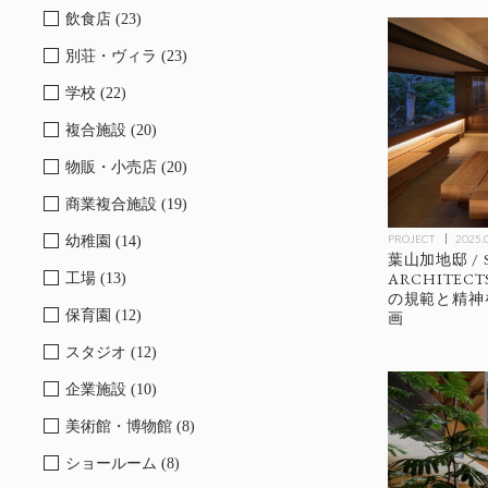
飲食店 (23)
別荘・ヴィラ (23)
学校 (22)
複合施設 (20)
物販・小売店 (20)
商業複合施設 (19)
PROJECT
2025.
幼稚園 (14)
葉山加地邸 / S
ARCHITEC
工場 (13)
の規範と精神
保育園 (12)
画
スタジオ (12)
企業施設 (10)
美術館・博物館 (8)
ショールーム (8)