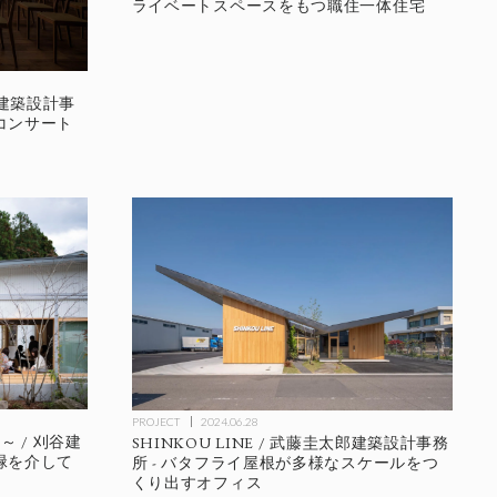
ライベートスペースをもつ職住一体住宅
郎建築設計事
にコンサート
PROJECT
2024.06.28
～ / 刈谷建
SHINKOU LINE / 武藤圭太郎建築設計事務
が緑を介して
所 - バタフライ屋根が多様なスケールをつ
くり出すオフィス