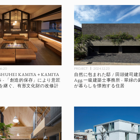
06.20
PROJECT
2024.12.23
HUHEI KAMIYA＋KAMIYA
自然に包まれた邸 / 田頭健司
TS - 「創造的保存」により意匠
Agg.一級建築士事務所 - 翠緑
を継ぐ、有形文化財の改修計
が暮らしを懐抱する住居