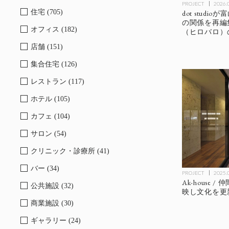
PROJECT
2026.
住宅 (705)
dot stud
の関係を再編
オフィス (182)
（ヒロバロ）
店舗 (151)
集合住宅 (126)
レストラン (117)
ホテル (105)
カフェ (104)
サロン (54)
クリニック・診療所 (41)
バー (34)
PROJECT
2025.
Ak-house
公共施設 (32)
映し文化を更
商業施設 (30)
ギャラリー (24)