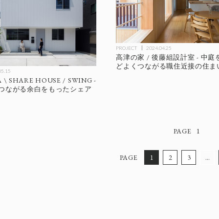
PROJECT
2024.04.25
高津の家 / 後藤組設計室 - 中
どよくつながる職住近接の住ま
05.15
 \ SHARE HOUSE / SWING -
つながる余白をもったシェア
1
1
2
3
…