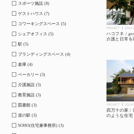
スポーツ施設 (8)
ゲストハウス (7)
コワーキングスペース (5)
PROJECT
2024.
ハコフネ / gr
シェアオフィス (5)
介護と日常を
駅 (5)
ブランディングスペース (4)
倉庫 (4)
ベーカリー (3)
介護施設 (3)
教育施設 (3)
PROJECT
2024.
図書館 (3)
四万十の家 /
のような住宅
道の駅 (3)
SOHO(住宅兼事務所) (3)