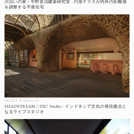
川沿いの家 / 中野晋治建築研究室 - 円形テラスが内外の距離感
を調整する平屋住宅
PROJECT
2024.11.19
HEADSTREAM / ZXC Studio - インドネシア文化の発信拠点と
なるライブスタジオ