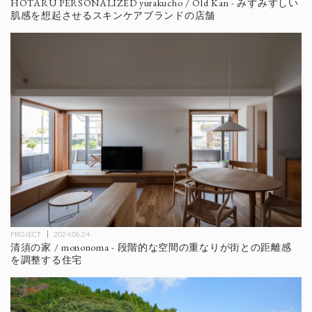
HOTARU PERSONALIZED yurakucho / Old Kan - みずみずしい
肌感を想起させるスキンケアブランドの店舗
PROJECT
2024.06.24
清須の家 / mononoma - 段階的な空間の重なりが街との距離感
を調整する住宅