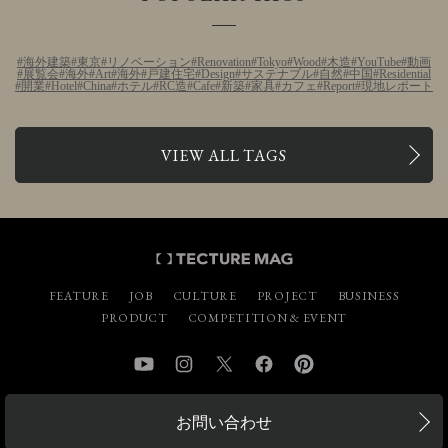
海外建築
東京
リノベーション
Renovation
Tokyo
Wood
木造
YouTube
動画
展覧会
海外
Art
海外
戸建住宅
Design
サステナブル
自然
中国
Residential
開業
Hotel
China
ホテル
RC造
Cafe
新築
家具
カフェ
Report
現地レポート
VIEW ALL TAGS
FEATURE
JOB
CULTURE
PROJECT
BUSINESS
PRODUCT
COMPETITION & EVENT
YouTube
Instagram
Twitter
Facebook
Pinterest
お問い合わせ