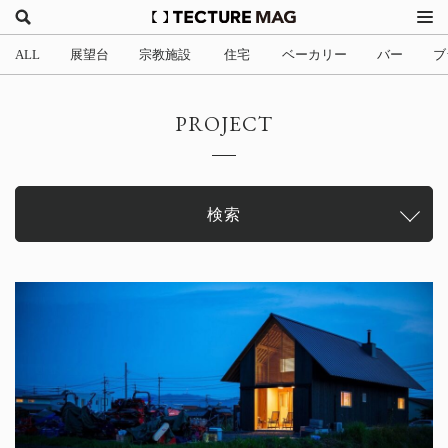
ALL
展望台
宗教施設
住宅
ベーカリー
バー
ブ
(2)
(1)
(705)
(3)
(34)
(4
PROJECT
検索