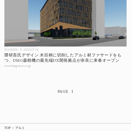
BUSINESS
2020.07.18
隈研吾氏デザイン 木目柄に切削したアルミ材ファサードをも
つ、DMG森精機の最先端DX開発拠点が奈良に来春オープン
www.dmgmori.co.jp
1
TOP
アルミ