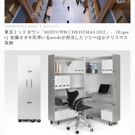
COMPETITION & EVENT
2022.11.25
東京ミッドタウン「MIDTOWN CHRISTMAS 2022」 - ［Repor
t］佐藤オオキ氏率いるnendoが担当したツリーほかクリスマス
装飾