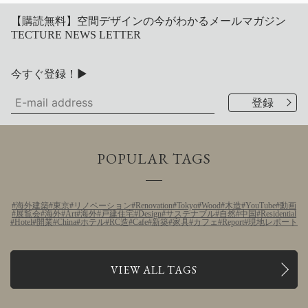
【購読無料】空間デザインの今がわかるメールマガジン
TECTURE NEWS LETTER
今すぐ登録！▶
POPULAR TAGS
海外建築
東京
リノベーション
Renovation
Tokyo
Wood
木造
YouTube
動画
展覧会
海外
Art
海外
戸建住宅
Design
サステナブル
自然
中国
Residential
Hotel
開業
China
ホテル
RC造
Cafe
新築
家具
カフェ
Report
現地レポート
VIEW ALL TAGS