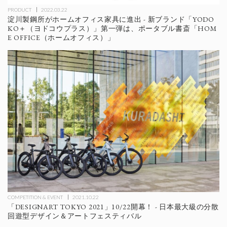
PRODUCT
2022.03.22
淀川製鋼所がホームオフィス家具に進出 - 新ブランド「YODO
KO＋（ヨドコウプラス）」第一弾は、ポータブル書斎「HOM
E OFFICE（ホームオフィス）」
COMPETITION & EVENT
2021.10.22
「DESIGNART TOKYO 2021」10/22開幕！ - 日本最大級の分散
回遊型デザイン＆アートフェスティバル