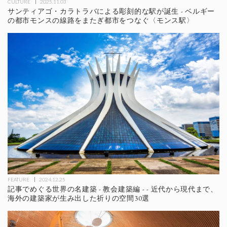
CULTURE
2025.11.03
サンティアゴ・カラトラバによる彫刻的な駅が誕生 - ベルギー
の都市モンスの線路をまたぎ都市をつなぐ〈モンス駅〉
FEATURE
2024.12.25
記事でめぐる世界の名建築 - 教会建築編 - - 近代から現代まで、
海外の建築家が生み出した祈りの空間30選