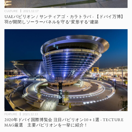
CULTURE
2021.12.17
UAEパビリオン / サンティアゴ・カラトラバ - 【ドバイ万博】
羽が開閉しソーラーパネルを守る"変形する"建築
FEATURE
2021.12.13
2020年ドバイ国際博覧会 注目パビリオン10＋1選 - TECTURE
MAG厳選 主要パビリオンを一挙に紹介！