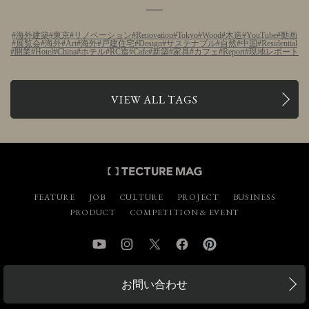
海外建築
東京
リノベーション
Renovation
Tokyo
Wood
木造
YouTube
動画
展覧会
海外
Art
海外
戸建住宅
Design
サステナブル
自然
中国
Residential
開業
Hotel
China
ホテル
RC造
Cafe
新築
家具
カフェ
Report
現地レポート
VIEW ALL TAGS
FEATURE
JOB
CULTURE
PROJECT
BUSINESS
PRODUCT
COMPETITION & EVENT
YouTube
Instagram
Twitter
Facebook
Pinterest
お問い合わせ