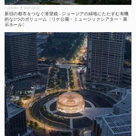
CULTURE
2025.10.13
新旧の都市をつなぐ潜望鏡 - ジョージアの緑地にたたずむ有機
的な2つのボリューム〈リケ公園・ミュージックシアター・展
示ホール〉