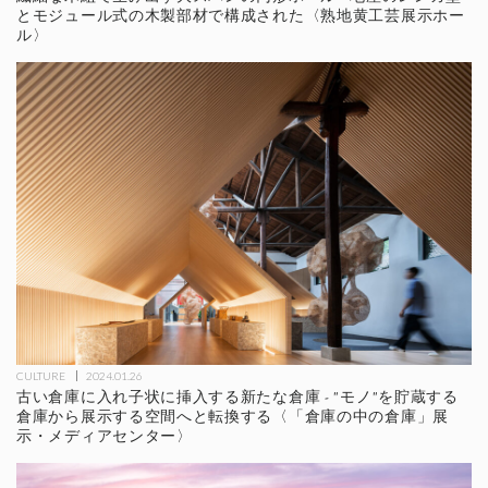
とモジュール式の木製部材で構成された〈熟地黄工芸展示ホー
ル〉
CULTURE
2024.01.26
古い倉庫に入れ子状に挿入する新たな倉庫 - "モノ"を貯蔵する
倉庫から展示する空間へと転換する〈「倉庫の中の倉庫」展
示・メディアセンター〉