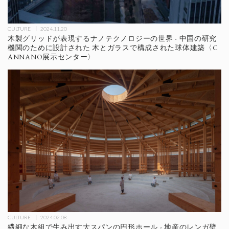
CULTURE
2024.11.20
木製グリッドが表現するナノテクノロジーの世界 - 中国の研究
機関のために設計された 木とガラスで構成された球体建築〈C
ANNANO展示センター〉
CULTURE
2024.02.08
繊細な木組で生み出す大スパンの円形ホール - 地産のレンガ壁