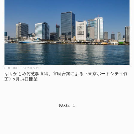
CULTURE
2020.09.12
ゆりかもめ竹芝駅直結、官民合築による〈東京ポートシティ竹
芝〉9月14日開業
1