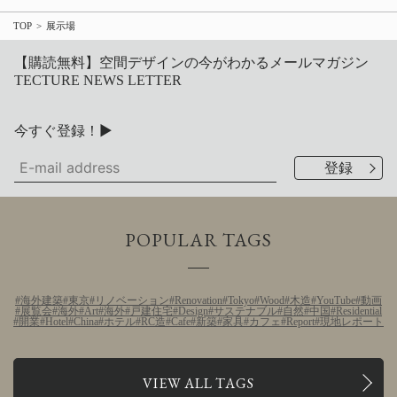
TOP
展示場
【購読無料】空間デザインの今がわかるメールマガジン
TECTURE NEWS LETTER
今すぐ登録！▶
POPULAR TAGS
海外建築
東京
リノベーション
Renovation
Tokyo
Wood
木造
YouTube
動画
展覧会
海外
Art
海外
戸建住宅
Design
サステナブル
自然
中国
Residential
開業
Hotel
China
ホテル
RC造
Cafe
新築
家具
カフェ
Report
現地レポート
VIEW ALL TAGS