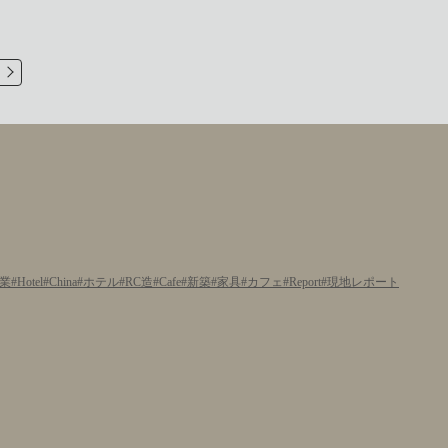
業
Hotel
China
ホテル
RC造
Cafe
新築
家具
カフェ
Report
現地レポート