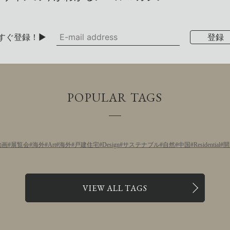
すぐ登録！▶
POPULAR TAGS
動画
展覧会
海外
Art
海外
戸建住宅
Design
サステナブル
自然
中国
Residential
開
VIEW ALL TAGS