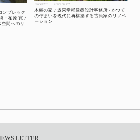
PROJECT
2022.02.02
木頭の家 / 坂東幸輔建築設計事務所 - かつて
コンプレック
の佇まいを現代に再構築する古民家のリノベ
暁・柏原 寛 /
ーション
ィス空間へのリ
S LETTER