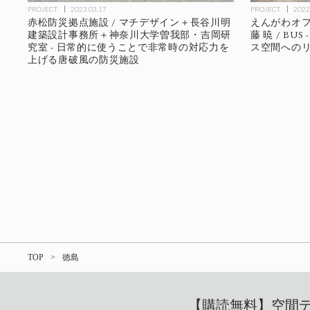
PROJECT
2023.03.17
PROJECT
2022
赤松防災拠点施設 / マチデザイン＋長谷川明
えんがわオフ
建築設計事務所＋神奈川大学曽我部・吉岡研
藤 暁 / B
究室 - 日常的に使うことで非常時の対応力を
ス空間への
上げる唐破風の防災施設
TOP
徳島
【購読無料】空間デザ