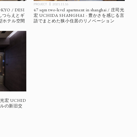
PROJECT
2021.11.16
KYO / DESI
47 sqm two-level apartment in shanghai / 庄司光
的なしつらえとギ
宏 UCHIDA SHANGHAI - 豊かさを感じる言
型ホテル空間
語でまとめた狭小住居のリノベーション
 庄司光宏 UCHID
層ビルの新旧交