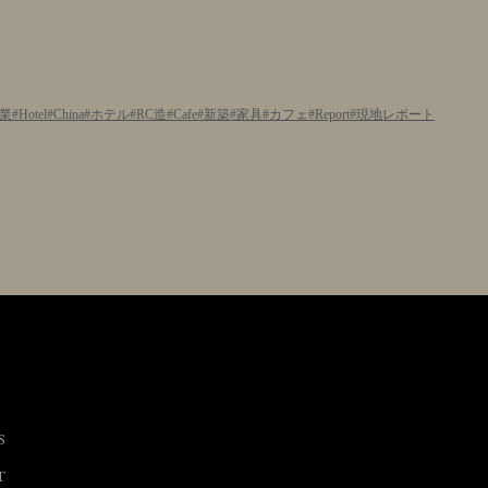
業
Hotel
China
ホテル
RC造
Cafe
新築
家具
カフェ
Report
現地レポート
S
T