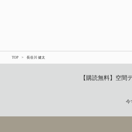
TOP
長谷川 健太
【購読無料】空間デザ
今