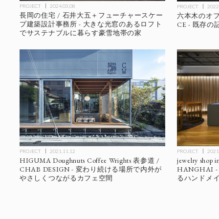
PROJECT
2024.03.08
PROJECT
2022
長岡の住宅 / 石井大五＋フューチャースケー
六本木のオフィス
プ建築設計事務所 - 大きな光窓のあるロフト
CE - 既
でサステナブルに暮らす豪雪地帯の家
PROJECT
2021.11.12
PROJECT
2021
HIGUMA Doughnuts Coffee Wrights 表参道 /
jewelry sho
CHAB DESIGN - 変わり続ける場所で内外が
HANGHAI
やさしくつながるカフェ空間
るハンドメ