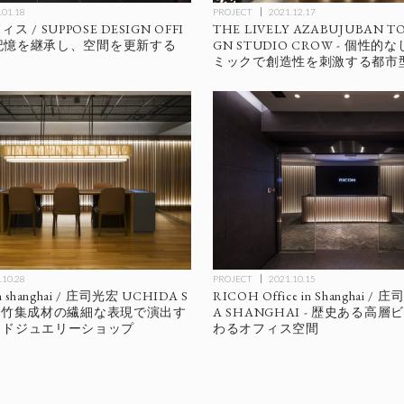
.01.18
PROJECT
2021.12.17
 / SUPPOSE DESIGN OFFI
THE LIVELY AZABUJUBAN TO
存の記憶を継承し、空間を更新する
GN STUDIO CROW - 個性
ミックで創造性を刺激する都市
.10.28
PROJECT
2021.10.15
p in shanghai / 庄司光宏 UCHIDA S
RICOH Office in Shanghai /
 - 竹集成材の繊細な表現で演出す
A SHANGHAI - 歴史ある高
イドジュエリーショップ
わるオフィス空間