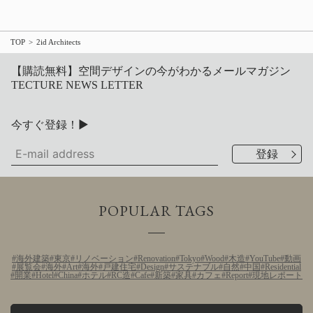
TOP
2id Architects
【購読無料】空間デザインの今がわかるメールマガジン
TECTURE NEWS LETTER
今すぐ登録！▶
POPULAR TAGS
海外建築
東京
リノベーション
Renovation
Tokyo
Wood
木造
YouTube
動画
展覧会
海外
Art
海外
戸建住宅
Design
サステナブル
自然
中国
Residential
開業
Hotel
China
ホテル
RC造
Cafe
新築
家具
カフェ
Report
現地レポート