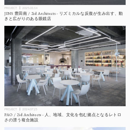
PROJECT
2025.03.14
JINS 豊田南 / 2id Architects - リズミカルな反復が生み出す、動
きと広がりのある眼鏡店
PROJECT
2024.07.25
PAO / 2id Architects - 人、地域、文化を包む拠点となるレトロ
さの漂う複合施設