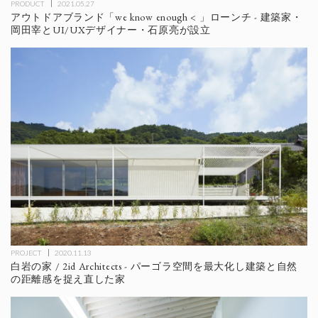
PRODUCT
2021.05.27
アウトドアブランド「we know enough < 」ローンチ - 建築家・
岡田宰とUI/UXデザイナー・石原亮が設立
PROJECT
2020.11.13
白岩の家 / 2id Architects - パーゴラ空間を最大化し建築と自然
の距離感を捉え直した家