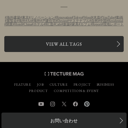
海外建築
東京
リノベーション
Renovation
Tokyo
Wood
木造
YouTube
動画
展覧会
海外
Art
海外
戸建住宅
Design
サステナブル
自然
中国
Residential
開業
Hotel
China
ホテル
RC造
Cafe
新築
家具
カフェ
Report
現地レポート
VIEW ALL TAGS
FEATURE
JOB
CULTURE
PROJECT
BUSINESS
PRODUCT
COMPETITION & EVENT
YouTube
Instagram
Twitter
Facebook
Pinterest
お問い合わせ