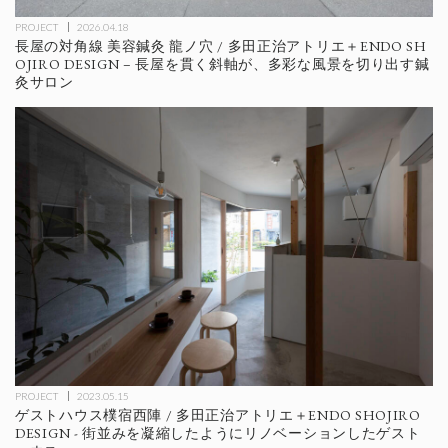
PROJECT
2026.04.18
長屋の対角線 美容鍼灸 龍ノ穴 / 多田正治アトリエ＋ENDO SH
OJIRO DESIGN – 長屋を貫く斜軸が、多彩な風景を切り出す鍼
灸サロン
PROJECT
2023.05.15
ゲストハウス樸宿西陣 / 多田正治アトリエ＋ENDO SHOJIRO
DESIGN - 街並みを凝縮したようにリノベーションしたゲスト