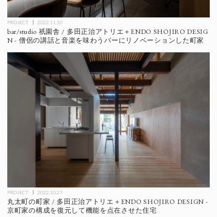
PROJECT
2022.11.10
bar/studio 祇園舎 / 多田正治アトリエ＋ENDO SHOJIRO DESIG
N - 僧侶の講話と音楽を味わうバーにリノベーションした町家
PROJECT
2022.10.27
丸太町の町家 / 多田正治アトリエ＋ENDO SHOJIRO DESIGN -
京町家の構成を復元して機能を点在させた住宅