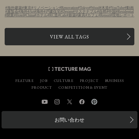
海外建築
東京
リノベーション
Renovation
Tokyo
Wood
木造
YouTube
動画
展覧会
海外
Art
海外
戸建住宅
Design
サステナブル
自然
中国
Residential
開業
Hotel
China
ホテル
RC造
Cafe
新築
家具
カフェ
Report
現地レポート
VIEW ALL TAGS
FEATURE
JOB
CULTURE
PROJECT
BUSINESS
PRODUCT
COMPETITION & EVENT
YouTube
Instagram
Twitter
Facebook
Pinterest
お問い合わせ