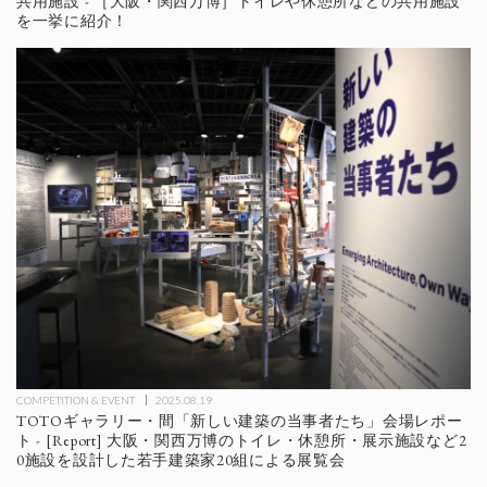
共用施設 - ［大阪・関西万博］トイレや休憩所などの共用施設
を一挙に紹介！
COMPETITION & EVENT
2025.08.19
TOTOギャラリー・間「新しい建築の当事者たち」会場レポー
ト - [Report] 大阪・関西万博のトイレ・休憩所・展示施設など2
0施設を設計した若手建築家20組による展覧会