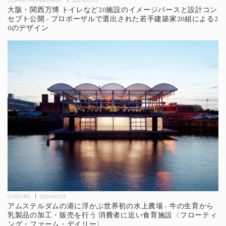
大阪・関西万博 トイレなど20施設のイメージパースと設計コン
セプト公開 - プロポーザルで選出された若手建築家20組による2
0のデザイン
CULTURE
2024.03.25
アムステルダムの港に浮かぶ世界初の水上農場 - 牛の生育から
乳製品の加工・販売を行う 消費者に近い食育施設〈フローティ
ング・ファーム・デイリー〉