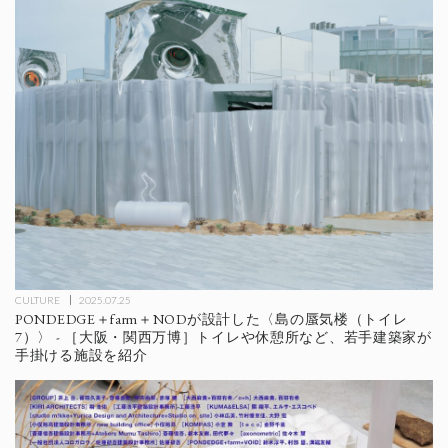
CULTURE
2025.07.25
PONDEDGE＋farm＋NODが設計した〈島の蜃気楼（トイレ
7）〉 - ［大阪・関西万博］トイレや休憩所など、若手建築家が
手掛ける施設を紹介