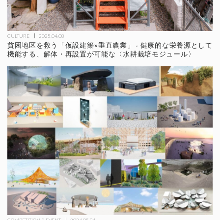
CULTURE
2025.04.08
貧困地区を救う「仮設建築×垂直農業」 - 健康的な栄養源として
機能する、解体・再設置が可能な〈水耕栽培モジュール〉
COMPETITION & EVENT
2024.05.31