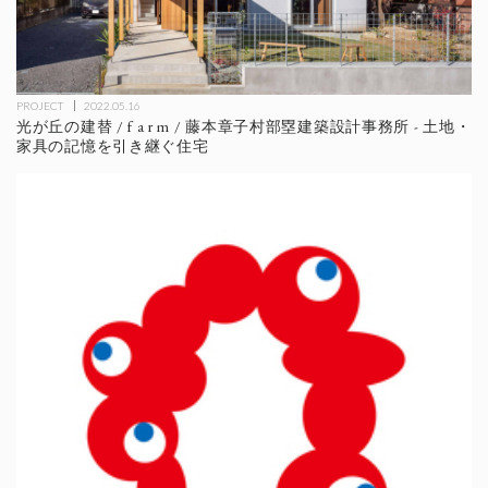
PROJECT
2022.05.16
光が丘の建替 / f a r m / 藤本章子村部塁建築設計事務所 - 土地・
家具の記憶を引き継ぐ住宅