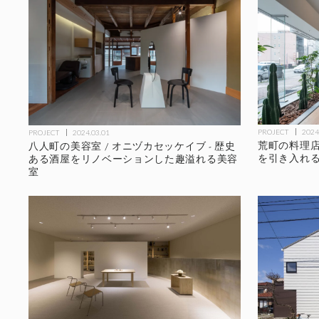
PROJECT
2024
PROJECT
2024.03.01
荒町の料理店 
八人町の美容室 / オニヅカセッケイブ - 歴史
を引き入れ
ある酒屋をリノベーションした趣溢れる美容
室