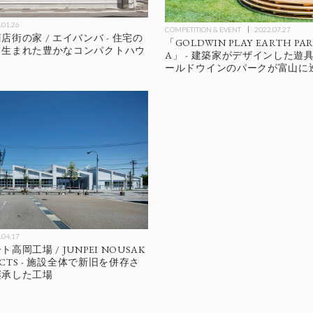
.01.26
COMPETITION & EVENT
2022.07.27
街の家 / エイバンバ - 住宅の
「GOLDWIN PLAY EARTH PA
て生まれた豊かなコンパクトハウ
A」 - 建築家がデザインした遊
ールドウインのパークが富山に
.04.17
高岡工場 / JUNPEI NOUSAK
TECTS - 施設全体で新旧を併存さ
継承した工場