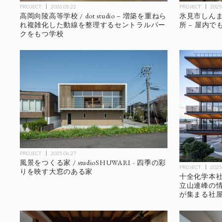
PROJECT
2026.05.22
PROJECT
2025
高岡向陵高等学校 / dot studio – 増築を重ねら
氷見市しんま
れ複雑化した動線を整理するセントラルパー
所 – 屋内
クをもつ学校
PROJECT
2025.06.27
風景をつくる家 / studioSHUWARI - 四季の彩
PROJECT
2025
りを映す大窓のある家
十全化学本社
立山連峰の
が集まる社