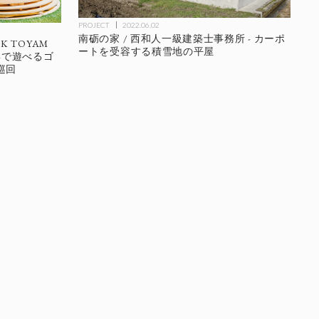
PROJECT
2022.06.02
南砺の家 / 西和人一級建築士事務所 - カーポ
RK TOYAM
ートを受容する積雪地の平屋
具で遊べるゴ
巡回