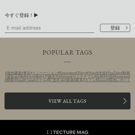
今すぐ登録！▶
POPULAR TAGS
海外建築
東京
リノベーション
Renovation
Tokyo
Wood
木造
YouTube
動画
展覧会
海外
Art
海外
戸建住宅
Design
サステナブル
自然
中国
Residential
開業
Hotel
China
ホテル
RC造
Cafe
新築
家具
カフェ
Report
現地レポート
VIEW ALL TAGS