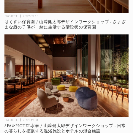
PROJECT
2022.03.15
はくすい保育園 / 山﨑健太郎デザインワークショップ - さまざ
まな歳の子供が一緒に生活する階段状の保育園
PROJECT
2021.12.01
SPA&HOTEL水春 / 山﨑健太郎デザインワークショップ - 日常
の暮らしを拡張する温浴施設とホテルの混合施設