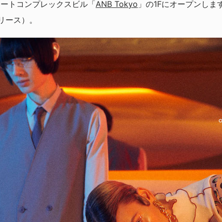
アートコンプレックスビル「
ANB Tokyo
」の1Fにオープンします（Th
リリース）。