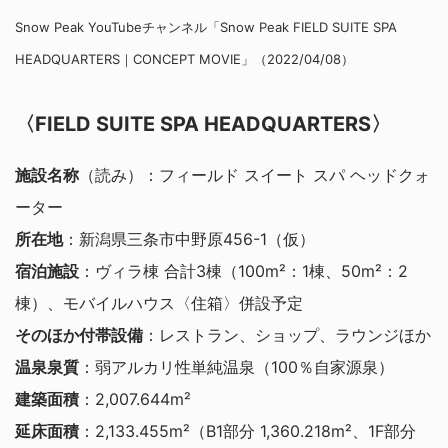
Snow Peak YouTubeチャンネル「Snow Peak FIELD SUITE SPA
HEADQUARTERS｜CONCEPT MOVIE」（2022/04/08）
〈FIELD SUITE SPA HEADQUARTERS〉
施設名称
（読み）：フィールド スイート スパ ヘッドクォ
ーター
所在地
：新潟県三条市中野原456-1（仮）
宿泊施設
：ヴィラ棟 合計3棟（100m²：1棟、50m²：2
棟）、モバイルハウス〈住箱〉併設予定
そのほか付帯設備
：レストラン、ショップ、ラウンジほか
温泉泉質
：弱アルカリ性単純温泉（100％自家源泉）
建築面積
：2,007.644m²
延床面積
：2,133.455m²（B1部分 1,360.218m²、1F部分