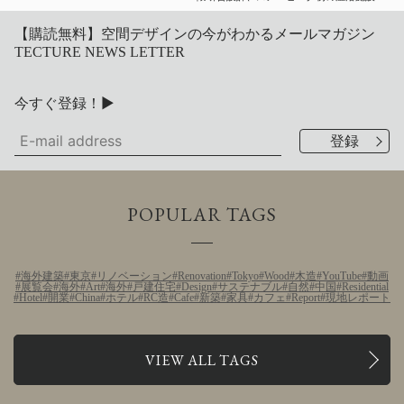
【購読無料】空間デザインの今がわかるメールマガジン
TECTURE NEWS LETTER
今すぐ登録！▶
POPULAR TAGS
海外建築
東京
リノベーション
Renovation
Tokyo
Wood
木造
YouTube
動画
展覧会
海外
Art
海外
戸建住宅
Design
サステナブル
自然
中国
Residential
Hotel
開業
China
ホテル
RC造
Cafe
新築
家具
カフェ
Report
現地レポート
VIEW ALL TAGS