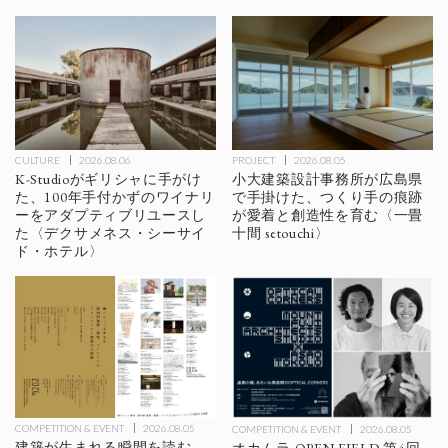
CULTURE
2026.08.06
PROJECT
2026.08.05
K-Studioがギリシャに手がけ
小大建築設計事務所が広島県
た、100年手付かずのワイナリ
で手掛けた、つくり手の痕跡
ーをアダプティブリユースし
が愛着と創造性を育む〈一畳
た〈デクサメネス・シーサイ
十間 setouchi〉
ド・ホテル〉
COMPETITION & EVENT
2026.08.05
COMPETITION & EVENT
2026.08.05
建築が生まれる瞬間を読む。