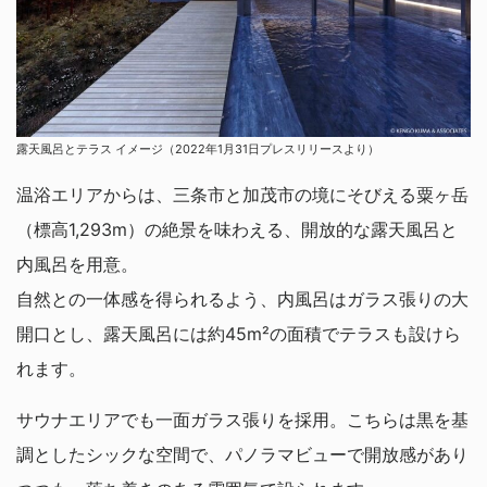
露天風呂とテラス イメージ（2022年1月31日プレスリリースより）
温浴エリアからは、三条市と加茂市の境にそびえる粟ヶ岳
（標高1,293m）の絶景を味わえる、開放的な露天風呂と
内風呂を用意。
自然との一体感を得られるよう、内風呂はガラス張りの大
開口とし、露天風呂には約45m²の面積でテラスも設けら
れます。
サウナエリアでも一面ガラス張りを採用。こちらは黒を基
調としたシックな空間で、パノラマビューで開放感があり