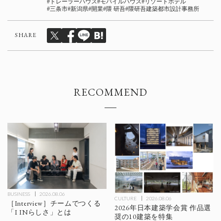
トレーラーハウス
モバイルハウス
リゾートホテル
三条市
新潟県
開業
隈 研吾
隈研吾建築都市設計事務所
SHARE
RECOMMEND
BUSINESS
2026.08.06
CULTURE
2026.08.06
［Interview］チームでつくる
2026年日本建築学会賞 作品選
「I INらしさ」とは
奨の10建築を特集