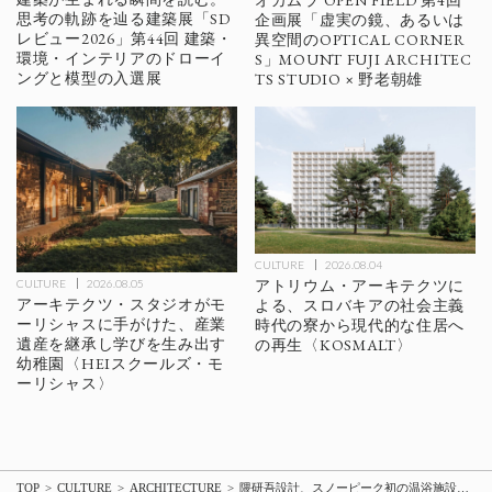
オカムラ OPEN FIELD 第4回
思考の軌跡を辿る建築展「SD
企画展「虚実の鏡、あるいは
レビュー2026」第44回 建築・
異空間のOPTICAL CORNER
環境・インテリアのドローイ
S」MOUNT FUJI ARCHITEC
ングと模型の入選展
TS STUDIO × 野老朝雄
CULTURE
2026.08.04
アトリウム・アーキテクツに
CULTURE
2026.08.05
アーキテクツ・スタジオがモ
よる、スロバキアの社会主義
ーリシャスに手がけた、産業
時代の寮から現代的な住居へ
遺産を継承し学びを生み出す
の再生〈KOSMALT〉
幼稚園〈HEIスクールズ・モ
ーリシャス〉
TOP
CULTURE
ARCHITECTURE
隈研吾設計、スノーピーク初の温浴施設併設の体験型複合リゾート〈FIELD SUITE SPA HEADQUARTERS〉が三条市の本社エリアに4/15開業