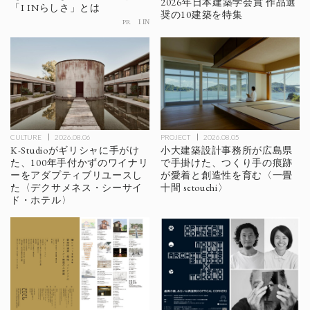
2026年日本建築学会賞 作品選
「I INらしさ」とは
奨の10建築を特集
PR
I IN
CULTURE
2026.08.06
PROJECT
2026.08.05
K-Studioがギリシャに手がけ
小大建築設計事務所が広島県
た、100年手付かずのワイナリ
で手掛けた、つくり手の痕跡
ーをアダプティブリユースし
が愛着と創造性を育む〈一畳
た〈デクサメネス・シーサイ
十間 setouchi〉
ド・ホテル〉