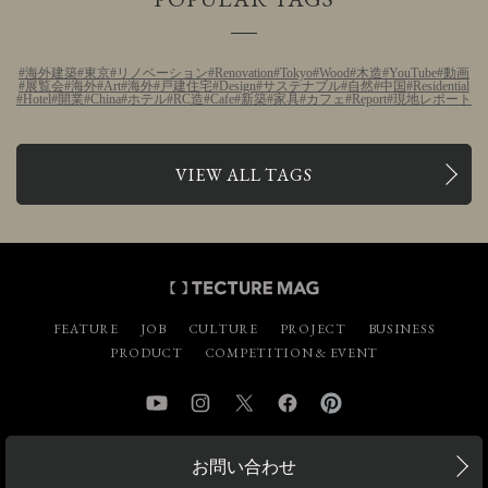
海外建築
東京
リノベーション
Renovation
Tokyo
Wood
木造
YouTube
動画
展覧会
海外
Art
海外
戸建住宅
Design
サステナブル
自然
中国
Residential
Hotel
開業
China
ホテル
RC造
Cafe
新築
家具
カフェ
Report
現地レポート
VIEW ALL TAGS
FEATURE
JOB
CULTURE
PROJECT
BUSINESS
PRODUCT
COMPETITION & EVENT
YouTube
Instagram
Twitter
Facebook
Pinterest
お問い合わせ