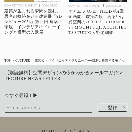
COMPETITION & EVENT
2026.08.05
COMPETITION & EVENT
2026.08.05
建築が生まれる瞬間を読む。
オカムラ OPEN FIELD 第4回
思考の軌跡を辿る建築展「SD
企画展「虚実の鏡、あるいは
レビュー2026」第44回 建築・
異空間のOPTICAL CORNER
環境・インテリアのドローイ
S」MOUNT FUJI ARCHITEC
ングと模型の入選展
TS STUDIO × 野老朝雄
TOP
CULTURE
BOOK
『クリエイティブリユース──廃材と循環するモノ･コト･ヒト』が待望の電子書籍化、増補版発売
【購読無料】空間デザインの今がわかるメールマガジン
TECTURE NEWS LETTER
今すぐ登録！▶
POPULAR TAGS