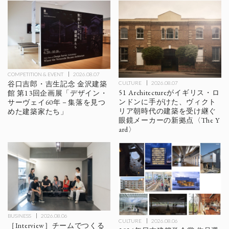
COMPETITION & EVENT
2026.08.07
谷口吉郎・吉生記念 金沢建築
CULTURE
2026.08.07
51 Architectureがイギリス・ロ
館 第13回企画展「デザイン・
ンドンに手がけた、ヴィクト
サーヴェイ60年－集落を見つ
リア朝時代の建築を受け継ぐ
めた建築家たち」
眼鏡メーカーの新拠点〈The Y
ard〉
BUSINESS
2026.08.06
CULTURE
2026.08.06
［Interview］チームでつくる