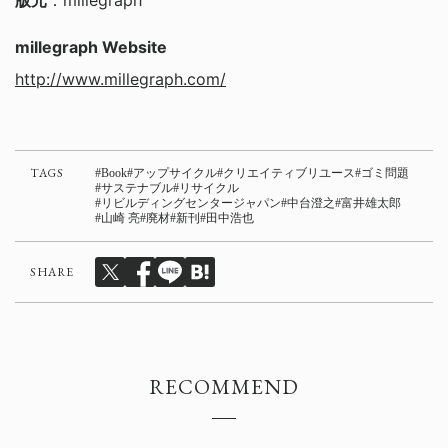
版元
：millegraph
millegraph Website
http://www.millegraph.com/
TAGS
Book
アップサイクル
クリエイティブリユース
ゴミ問題
サステナブル
リサイクル
リビルディングセンタージャパン
中台澄之
富井雄太郎
山崎 亮
廃材
新刊
田中浩也
SHARE
RECOMMEND