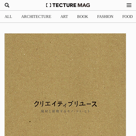
ALL
ARCHITECTURE
ART
BOOK
FASHION
FOOD