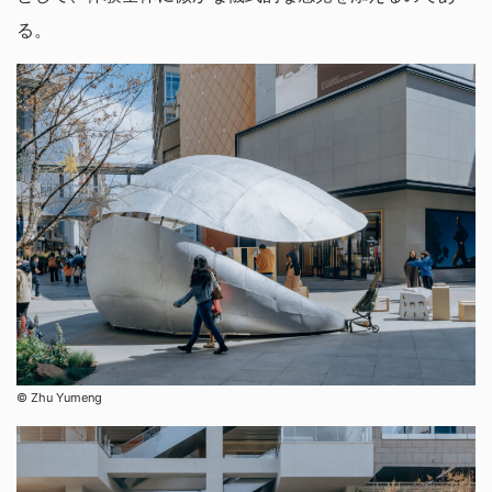
る。
©︎ Zhu Yumeng