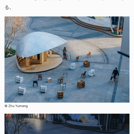
る。
©︎ Zhu Yumeng