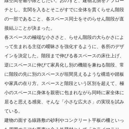
線空間を最小限としたい。おのずと、建物北側をアプロー
チとし、玄関を入るとそこがすでに全体を貫くらせん階段
の一部であること、各スペース同士をそのらせん階段が直
接結ぶことが決まった。
各スペースの極端な小ささと、らせん階段の大らかさによ
って生まれる主従の曖昧さを強化するように、各所のデザ
インを決定した。階段まで伸びる各スペースの床仕上げ、
逆にスペースに伸びて家具化し別の機能を兼ねる階段、常
に階段の先に別のスペースが垣間見えるような構造や踏板
や家具の在り方。スペースと階段という区別を超えて、極
小のスペースに身体を親密に包まれながら同時に家全体に
居ると思える感覚、そんな「小さな広大さ」の実現を試み
ている。
建物の面する線路敷の砂利やコンクリート平板の柵といっ