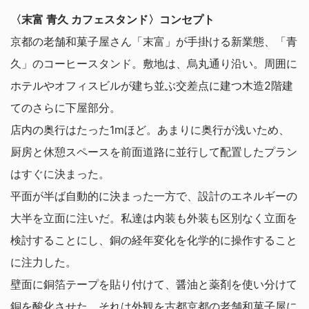
〈末富 青久 カフェスタンド〉コンセプト
京都の老舗和菓子屋さん「末富」が手掛ける新業態、「青
久」のコーヒースタンド。敷地は、烏丸通り沿い。周囲に
ホテルやオフィスビルが建ち並ぶ交差点に建つ木造2階建
てのさらに下屋部分。
店内の奥行はたった1mほど。あまりに奥行が浅いため、
厨房と休憩スペースを前面道路に並行して配置したプラン
はすぐに決まった。
平面が半ば自動的に決まった一方で、設計のエネルギーの
大半を立面に注いだ。私達は内装も外装も区別なく立面を
検討することにし、銅の経年変化を化学的に操作すること
に注力した。
壁面に銅箔テープを貼り付けて、醤油と薬剤を使い分けて
銅を酸化させた。それは外観を古都京都の老舗和菓子屋に