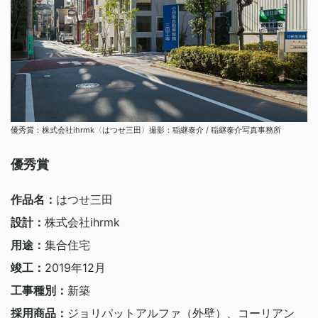
優秀賞：株式会社ihrmk〈はつせ三田〉撮影：稲継泰介 / 稲継泰介写真事務所
優秀賞
作品名：
はつせ三田
設計：
株式会社ihrmk
用途：
集合住宅
竣工：
2019年12月
工事種別：
新築
採用商品：
ジョリパットアルファ（外壁）、コーリアン