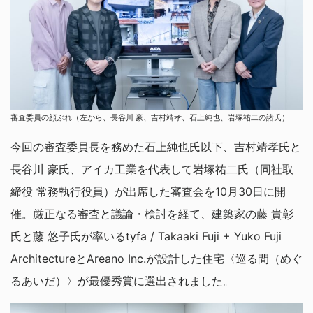
審査委員の顔ぶれ（左から、長谷川 豪、吉村靖孝、石上純也、岩塚祐二の諸氏）
今回の審査委員長を務めた石上純也氏以下、吉村靖孝氏と
長谷川 豪氏、アイカ工業を代表して岩塚祐二氏（同社取
締役 常務執行役員）が出席した審査会を10月30日に開
催。厳正なる審査と議論・検討を経て、建築家の藤 貴彰
氏と藤 悠子氏が率いるtyfa / Takaaki Fuji + Yuko Fuji
ArchitectureとAreano Inc.が設計した住宅〈巡る間（めぐ
るあいだ）〉が最優秀賞に選出されました。