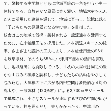
て、隣接する中学校とともに地域再編の一角を担う小中一
体校である。自然豊かな風景に寄り添い、地域木材をふん
だんに活用した建築を通して、地域に寄与し、記憶に残る
「子どもたちの原風景となる学び舎」を目指した。
校舎はこの地域で伐採・製材される一般流通材を活用する
ために、在来軸組工法を採用した。木材調達スキームの確
率、さまざまな設計の工夫により、木材総使用量の96％
を岐阜県材、そのうち65％に中津川市産材の活用を実現
し、地域経済にも貢献している。１枚の大屋根は周辺の豊
かな山並みの稜線と調和し、子どもたちの活動をやさしく
包み込む。大屋根の下に広がる内部空間は象徴的な４対の
丸太や、一般製材（120角材）による2,730㎜モジュール
で構成され、小さなスケールが連続する学びの空間が広が
っている。柱を囲んだり、寄りかかったり、中津川の