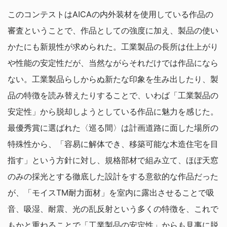
このコンテストはAICAの内外装材を使用している作品の
審査ということで、作品としての強度に加え、製品の使い
かたにも新規性が求められた。工業製品の長所は仕上がり
や性能の安定性だが、当然ながらそれだけでは作品になら
ない。工業製品らしからぬ新たな印象を生み出したり、製
品の特徴を読み替えたりすることで、いわば「工業製品の
安定性」から脱却しようとしている作品に魅力を感じた。
最優秀賞に選ばれた〈巡る間〉は計画道路に面した場所の
特殊性から、「容易に解体でき、移築可能な木造住宅を目
指す」という方針に対し、規格部材で組み立て、ほぼ天窓
のみの採光とする徹底した設計をする意欲的な作品だった
が、「モイスTM耐力面材」を室内に露出させることで吸
音、吸湿、耐震、光の乱反射という多くの特徴を、これで
もかと重ねることで「工業製品の安定性」からも見事に脱