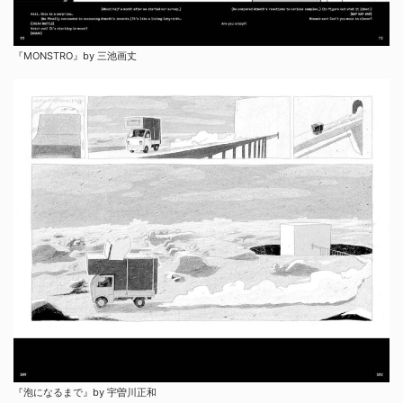
『MONSTRO』by 三池画丈
『泡になるまで』by 宇曽川正和