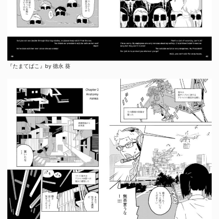
『たまてばこ』by 德永 葵