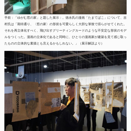
手前：「ゆがむ窓の家」と題した展示：。徳永氏の漫画「たまてばこ」について、吉
村氏は「期待通り、〈窓の家〉の形状を可愛らしく大胆な筆致で揺らがせてくれた。
それを再立体化すべく、飛び出すグリーティングカードのような不安定な形状のモデ
ルをつくった。漫画の立体化であると同時に、ひとりの漫画家が建築を見て感じ取っ
たものの立体的な素描とも言えるかもしれない。」（展示解説より）