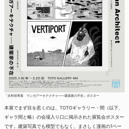
「吉村靖孝展 マンガアーキテクチャ――建築家の不在」ポスター
本展でまず目を惹くのは、TOTOギャラリー・間（以下、
ギャラ間と略）の会場入り口に掲示された展覧会ポスター
です。建築写真でも模型でもなく、まさしく漫画の1ペー