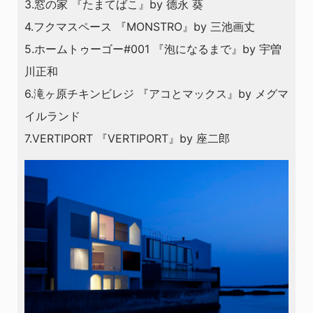
3.窓の家 『たまてばこ』by 德永 葵
4.フクマスペース 『MONSTRO』by 三池画丈
5.ホームトゥーゴー#001 『泡になるまで』by 宇曽
川正和
6.滝ヶ原チキンビレジ 『アコとマックス』by メグマ
イルランド
7.VERTIPORT 『VERTIPORT』by 座二郎