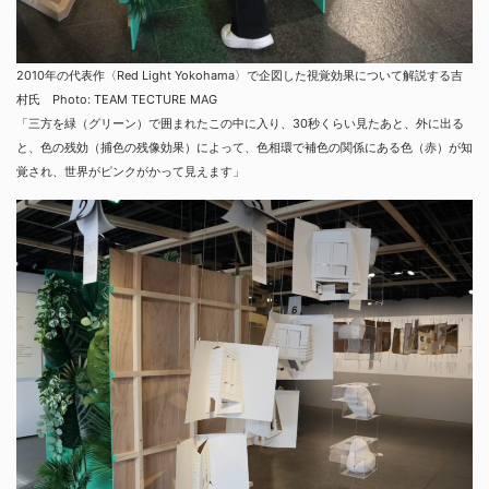
2010年の代表作〈Red Light Yokohama〉で企図した視覚効果について解説する吉
村氏 Photo: TEAM TECTURE MAG
「三方を緑（グリーン）で囲まれたこの中に入り、30秒くらい見たあと、外に出る
と、色の残効（捕色の残像効果）によって、色相環で補色の関係にある色（赤）が知
覚され、世界がピンクがかって見えます」