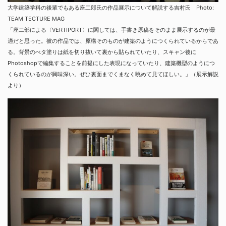
大学建築学科の後輩でもある座二郎氏の作品展示について解説する吉村氏 Photo:
TEAM TECTURE MAG
「座二部による〈VERTIPORT〉に関しては、手書き原稿をそのまま展示するのが最
適だと思った。彼の作品では、原構そのものが建築のようにつくられているからであ
る。背景のべタ塗りは紙を切り抜いて裏から貼られていたり、スキャン後に
Photoshopで編集することを前提にした表現になっていたり、建築機型のようにつ
くられているのが興味深い。ぜひ裏面までくまなく眺めて見てほしい。」（展示解説
より）