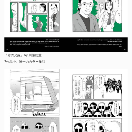
『緑の光線』by 川勝徳重
7作品中、唯一のカラー作品