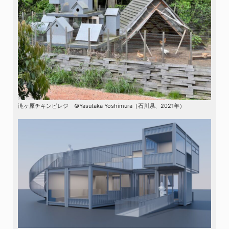
滝ヶ原チキンビレジ ©Yasutaka Yoshimura（石川県、2021年）