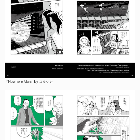
『Nowhere Man』by コルシカ