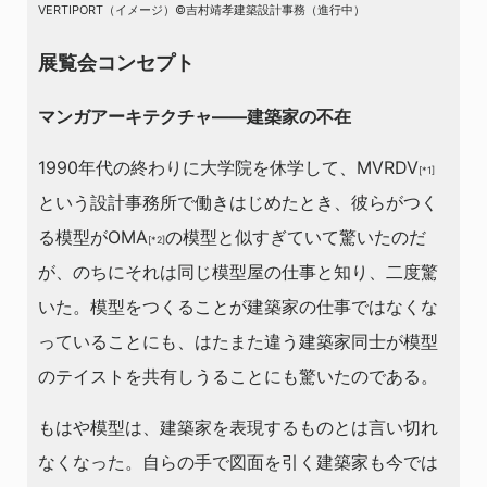
VERTIPORT（イメージ）©吉村靖孝建築設計事務（進行中）
展覧会コンセプト
マンガアーキテクチャ――建築家の不在
1990年代の終わりに大学院を休学して、MVRDV
[*1]
という設計事務所で働きはじめたとき、彼らがつく
る模型がOMA
の模型と似すぎていて驚いたのだ
[*2]
が、のちにそれは同じ模型屋の仕事と知り、二度驚
いた。模型をつくることが建築家の仕事ではなくな
っていることにも、はたまた違う建築家同士が模型
のテイストを共有しうることにも驚いたのである。
もはや模型は、建築家を表現するものとは言い切れ
なくなった。自らの手で図面を引く建築家も今では