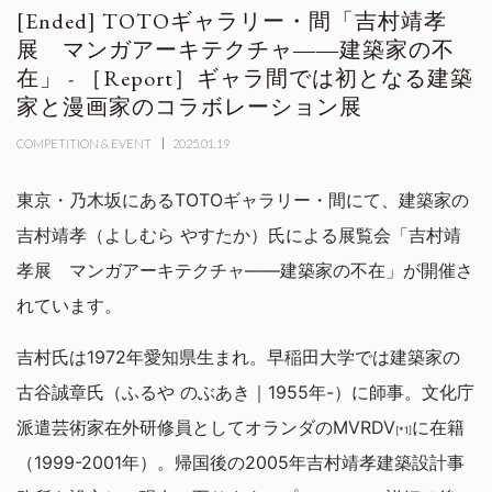
TOTOギャラリー・間「吉村靖孝
展 マンガアーキテクチャ――建築家の不
在」 - ［Report］ギャラ間では初となる建築
家と漫画家のコラボレーション展
COMPETITION & EVENT
2025.01.19
東京・乃木坂にあるTOTOギャラリー・間にて、建築家の
吉村靖孝（よしむら やすたか）氏による展覧会「吉村靖
孝展 マンガアーキテクチャ――建築家の不在」が開催さ
れています。
吉村氏は1972年愛知県生まれ。早稲田大学では建築家の
古谷誠章氏（ふるや のぶあき｜1955年-）に師事。文化庁
派遣芸術家在外研修員としてオランダのMVRDV
に在籍
[*1]
（1999-2001年）。帰国後の2005年吉村靖孝建築設計事