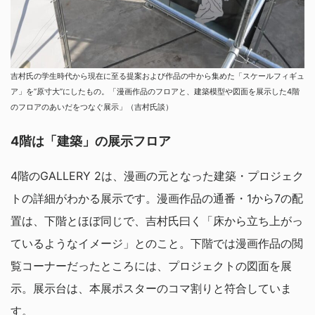
吉村氏の学生時代から現在に至る提案および作品の中から集めた「スケールフィギュ
ア」を”原寸大”にしたもの。「漫画作品のフロアと、建築模型や図面を展示した4階
のフロアのあいだをつなぐ展示」（吉村氏談）
4階は「建築」の展示フロア
4階のGALLERY 2は、漫画の元となった建築・プロジェク
トの詳細がわかる展示です。漫画作品の通番・1から7の配
置は、下階とほぼ同じで、吉村氏曰く「床から立ち上がっ
ているようなイメージ」とのこと。下階では漫画作品の閲
覧コーナーだったところには、プロジェクトの図面を展
示。展示台は、本展ポスターのコマ割りと符合していま
す。