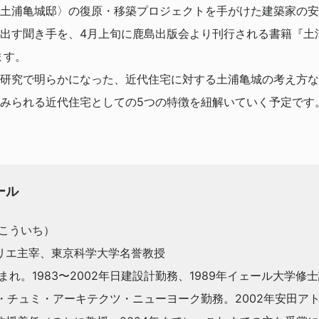
土浦亀城邸〉の復原・移築プロジェクトを手がけた建築家の安
出す聞き手を、4月上旬に鹿島出版会より刊行される書籍『土
ます。
研究で明らかになった、近代住宅に対する土浦亀城の考え方な
みられる近代住宅としての5つの特徴を紐解いていく予定です
ール
 こういち）
リエ主宰、東京科学大学名誉教授
まれ。1983〜2002年日建設計勤務、1989年イェール大学修士
ド・チュミ・アーキテクツ・ニューヨーク勤務。2002年安田アト