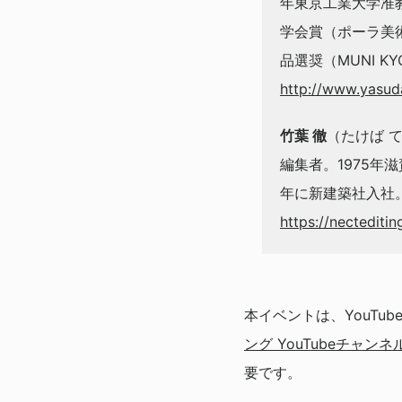
年東京工業大学准教
学会賞（ポーラ美術
品選奨（MUNI K
http://www.yasuda
竹葉 徹
（たけば 
編集者。1975年
年に新建築社入社
https://necteditin
本イベントは、YouTu
ング YouTubeチャンネ
要です。