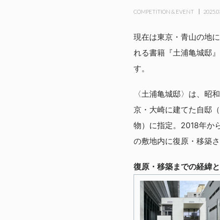
COMPETITION & EVENT
2025.0
現在は東京・青山の地に
れる書籍『土浦亀城邸』
す。
〈土浦亀城邸〉は、昭和を
京・大崎に建てた自邸（
物）に指定。2018年
の敷地内に復原・移築さ
復原・移築までの経緯と