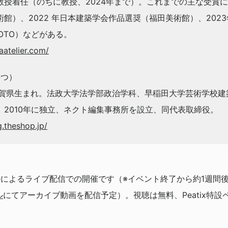
授着任（のちに教授、2024年まで）。これまでの主な受賞に
館）、2022 年日本建築学会作品選奨（福田美術館）、202
YOTO）などがある。
atelier.com/
てつ）
滋賀県生まれ。法政大学法学部政治学科、早稲田大学芸術学校建築
。2010年に独立、ネクト編集事務所を設立、同代表取締役。
g.theshop.jp/
beによるライブ配信での開催です（※イベント終了から約1週間
ル
にてアーカイブ動画を配信予定）。視聴は無料、Peatix特