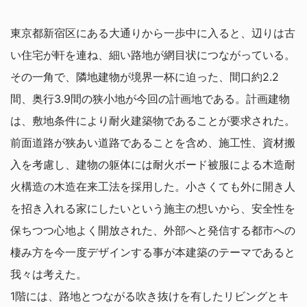
東京都新宿区にある大通りから一歩中に入ると、辺りは古
い住宅が軒を連ね、細い路地が網目状につながっている。
その一角で、隣地建物が境界一杯に迫った、間口約2.2
間、奥行3.9間の狭小地が今回の計画地である。計画建物
は、敷地条件により耐火建築物であることが要求された。
前面道路が狭あい道路であることを含め、施工性、資材搬
入を考慮し、建物の躯体には耐火ボード被服による木造耐
火構造の木造在来工法を採用した。小さくても外に開き人
を招き入れる家にしたいという施主の想いから、安全性を
保ちつつ心地よく開放された、外部へと発信する都市への
棲み方を今一度デザインする事が本建築のテーマであると
我々は考えた。
1階には、路地とつながる吹き抜けを有したリビングとキ