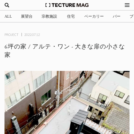
ALL
展望台
宗教施設
住宅
ベーカリー
バー
ブ
(2)
(1)
(705)
(3)
(34)
(4
PROJECT
2022.07.12
6坪の家 / アルテ・ワン - 大きな扉の小さな
家