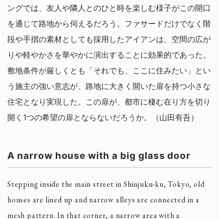
ングでは、友人や隣人とのひと時を楽しむ様子がこの開口
を通じて路地から伺えるだろう。ファサードだけでなく階
段や手摺の素材としても採用したアイアンは、空間の広が
りや軽やかさを華やかに演出することに効果的であった。
敷地条件が厳しくとも「それでも、ここに住みたい」とい
う施主の強い意志が、路地に大きく開いた扉を持つ小さな
住宅となり実現した。この扉が、都市に棲む在り方を切り
開く1つの希望の扉とならないだろうか。（山田有吾）
A narrow house with a big glass door
Stepping inside the main street in Shinjuku-ku, Tokyo, old
houses are lined up and narrow alleys are connected in a
mesh pattern. In that corner, a narrow area with a