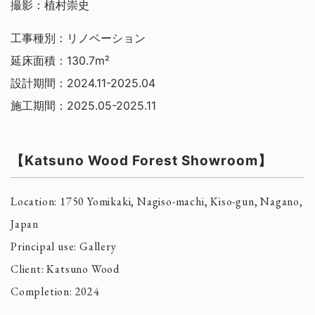
撮影：植村崇史
工事種別：リノベーション
延床面積：130.7m²
設計期間：2024.11-2025.04
施工期間：2025.05-2025.11
【Katsuno Wood Forest Showroom】
Location: 1750 Yomikaki, Nagiso-machi, Kiso-gun, Nagano,
Japan
Principal use: Gallery
Client: Katsuno Wood
Completion: 2024