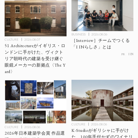
BUSINESS
2026.08.06
CULTURE
2026.08.07
［Interview］チームでつくる
51 Architectureがイギリス・ロ
「I INらしさ」とは
ンドンに手がけた、ヴィクト
PR
I IN
リア朝時代の建築を受け継ぐ
眼鏡メーカーの新拠点〈The Y
ard〉
CULTURE
2026.08.06
CULTURE
2026.08.06
K-Studioがギリシャに手がけ
2026年日本建築学会賞 作品選
た、100年手付かずのワイナリ