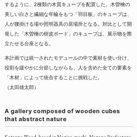
するように、2種類の木質キューブを配置した。木曽檜の
美しい白さと繊細な年輪をもつ「羽目板」のキューブは、
人が腰掛ける場や照明器具の居場所となる。対比として開
発した「木曽檜の樹皮ボード」のキューブは、展示物を際
立たせる台座となる。
本計画では統一されたモデュールの中で素材を使い分け、
役割を緩やかに分節しながらも、人を含めた全ての要素を
「木材」によって統合することに挑戦した。
（太田雄太郎）
A gallery composed of wooden cubes
that abstract nature
Katsuno Wood, based in Nagiso-machi, Nagano Prefecture,