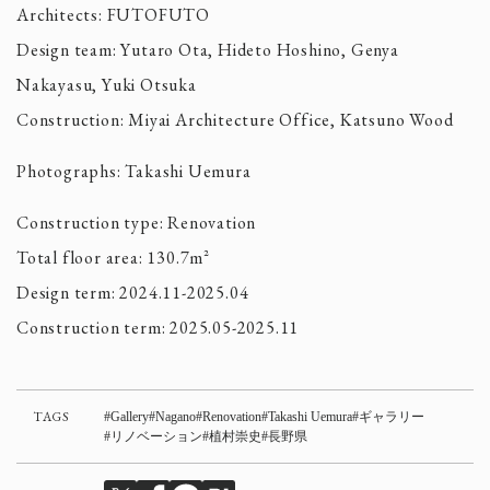
Architects: FUTOFUTO
Design team: Yutaro Ota, Hideto Hoshino, Genya
Nakayasu, Yuki Otsuka
Construction: Miyai Architecture Office, Katsuno Wood
Photographs: Takashi Uemura
Construction type: Renovation
Total floor area: 130.7m²
Design term: 2024.11-2025.04
Construction term: 2025.05-2025.11
TAGS
Gallery
Nagano
Renovation
Takashi Uemura
ギャラリー
リノベーション
植村崇史
長野県