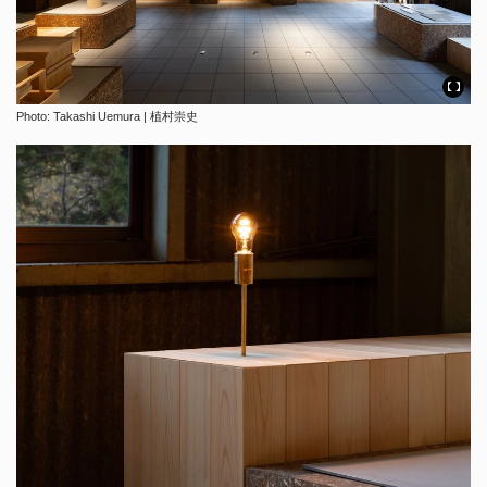
Photo: Takashi Uemura | 植村崇史