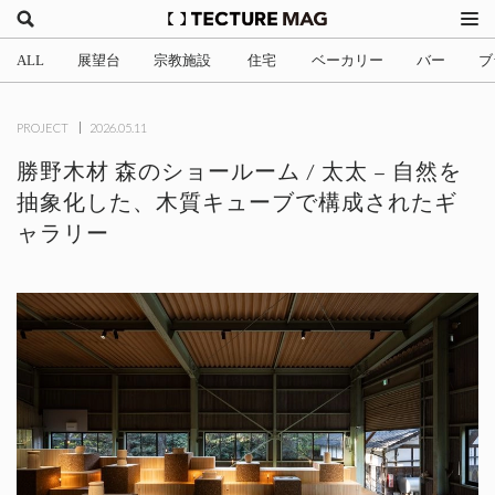
ALL
展望台
宗教施設
住宅
ベーカリー
バー
ブ
(2)
(1)
(705)
(3)
(34)
(4
PROJECT
2026.05.11
勝野木材 森のショールーム / 太太 – 自然を
抽象化した、木質キューブで構成されたギ
ャラリー