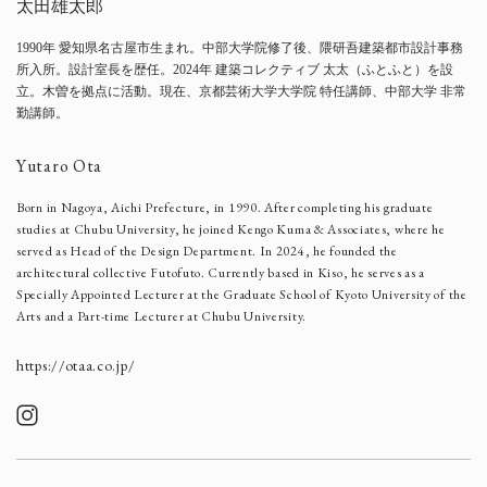
太田雄太郎
1990年 愛知県名古屋市生まれ。中部大学院修了後、隈研吾建築都市設計事務
所入所。設計室長を歴任。2024年 建築コレクティブ 太太（ふとふと）を設
立。木曽を拠点に活動。現在、京都芸術大学大学院 特任講師、中部大学 非常
勤講師。
Yutaro Ota
Born in Nagoya, Aichi Prefecture, in 1990. After completing his graduate
studies at Chubu University, he joined Kengo Kuma & Associates, where he
served as Head of the Design Department. In 2024, he founded the
architectural collective Futofuto. Currently based in Kiso, he serves as a
Specially Appointed Lecturer at the Graduate School of Kyoto University of the
Arts and a Part-time Lecturer at Chubu University.
https://otaa.co.jp/