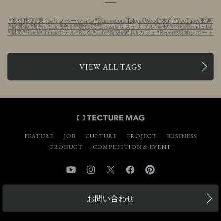
海外建築
東京
リノベーション
Renovation
Tokyo
Wood
木造
YouTube
動画
展覧会
海外
Art
海外
戸建住宅
Design
サステナブル
自然
中国
Residential
開業
Hotel
China
ホテル
RC造
Cafe
新築
家具
カフェ
Report
現地レポート
VIEW ALL TAGS
FEATURE
JOB
CULTURE
PROJECT
BUSINESS
PRODUCT
COMPETITION & EVENT
YouTube
Instagram
Twitter
Facebook
Pinterest
お問い合わせ