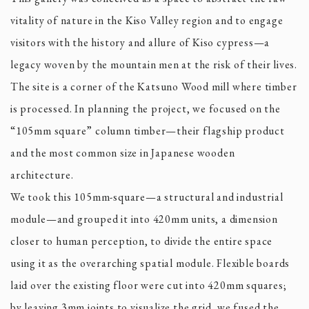
vitality of nature in the Kiso Valley region and to engage
visitors with the history and allure of Kiso cypress—a
legacy woven by the mountain men at the risk of their lives.
The site is a corner of the Katsuno Wood mill where timber
is processed. In planning the project, we focused on the
“105mm square” column timber—their flagship product
and the most common size in Japanese wooden
architecture.
We took this 105mm-square—a structural and industrial
module—and grouped it into 420mm units, a dimension
closer to human perception, to divide the entire space
using it as the overarching spatial module. Flexible boards
laid over the existing floor were cut into 420mm squares;
by leaving 3mm joints to visualize the grid, we fused the