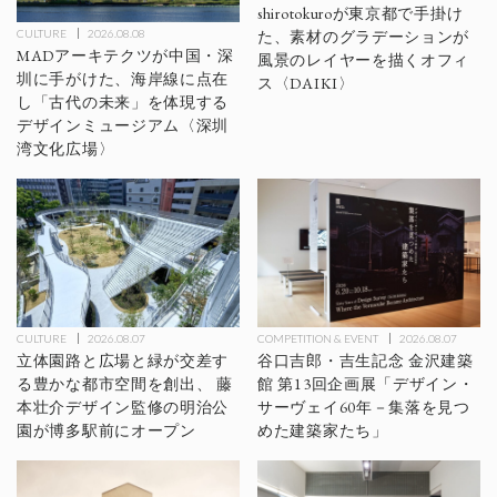
shirotokuroが東京都で手掛け
CULTURE
2026.08.08
た、素材のグラデーションが
MADアーキテクツが中国・深
風景のレイヤーを描くオフィ
圳に手がけた、海岸線に点在
ス〈DAIKI〉
し「古代の未来」を体現する
デザインミュージアム〈深圳
湾文化広場〉
CULTURE
2026.08.07
COMPETITION & EVENT
2026.08.07
立体園路と広場と緑が交差す
谷口吉郎・吉生記念 金沢建築
る豊かな都市空間を創出、 藤
館 第13回企画展「デザイン・
本壮介デザイン監修の明治公
サーヴェイ60年－集落を見つ
園が博多駅前にオープン
めた建築家たち」