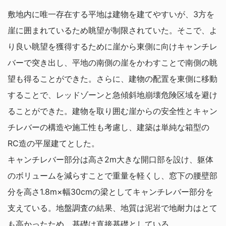
敷地内に唯一存在する平地は建物を建てやすいが、3方を
崖に囲まれているため眺望が制限されていた。そこで、よ
り良い眺望を獲得するために崖から東側に向けキャンチレ
バーで突き出し、平地の南側の崖をかわすことで南側の眺
望も得ることができた。さらに、建物の配置を東側に移動
することで、レッドゾーンと急傾斜地崩壊危険区域を避け
ることができた。建物を取り囲む崖からの安全性とキャン
チレバーの構造や施工性も考慮し、建築は単純な箱型の
RC造の平屋建てとした。
キャンチレバー部分は高さ2m大きな開口部を設け、躯体
のボリュームを減らすことで重量を軽くし、窓下の腰壁部
分を高さ1.8m×幅30cmの梁としてキャンチレバー部分を
支えている。地盤調査の結果、地質は泥岩で地耐力はとて
も高かったため、基礎は直接基礎としている。