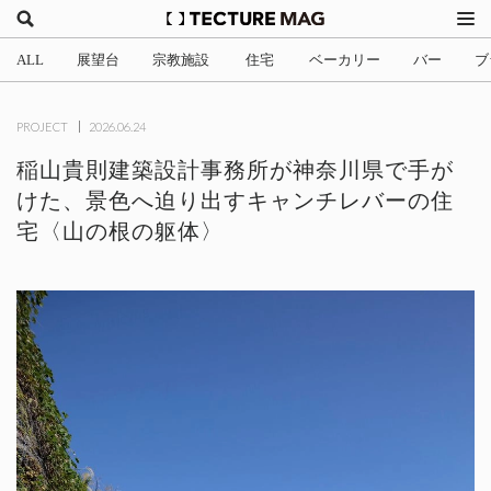
ALL
展望台
宗教施設
住宅
ベーカリー
バー
ブ
(2)
(1)
(705)
(3)
(34)
(4
PROJECT
2026.06.24
稲山貴則建築設計事務所が神奈川県で手が
けた、景色へ迫り出すキャンチレバーの住
宅〈山の根の躯体〉