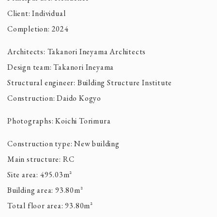
Client: Individual
Completion: 2024
Architects: Takanori Ineyama Architects
Design team: Takanori Ineyama
Structural engineer: Building Structure Institute
Construction: Daido Kogyo
Photographs: Koichi Torimura
Construction type: New building
Main structure: RC
Site area: 495.03m²
Building area: 93.80m²
Total floor area: 93.80m²
Architects Other Projects
稲山貴則建築設計事務所