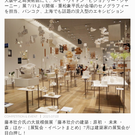
大阪中之島美術館にて、ルイ・ヴィトン「ビジョナリー・ジャ
ーニー」展 7/15より開催 - 重松象平氏が会場のセノグラフィー
を担当、バンコク、上海でも話題の没入型のエキシビション
COMPETITION & EVENT
2025.07.03
藤本壮介氏の大規模個展「藤本壮介の建築：原初 ・ 未来 ・
森」ほか - ［展覧会・イベントまとめ］7月は建築家の展覧会が
目白押し！