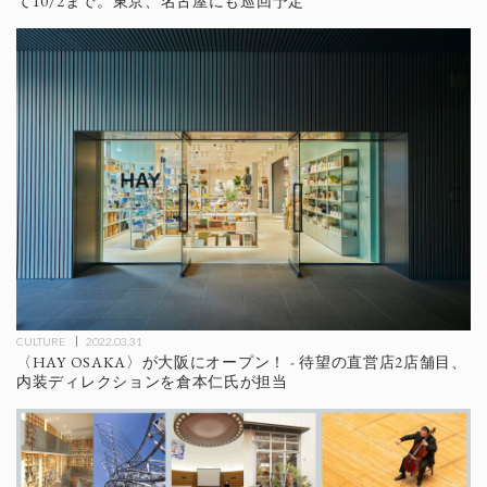
て10/2まで。東京、名古屋にも巡回予定
CULTURE
2022.03.31
〈HAY OSAKA〉が大阪にオープン！ - 待望の直営店2店舗目、
内装ディレクションを倉本仁氏が担当