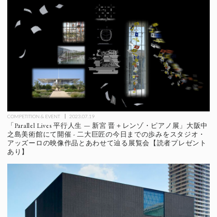
COMPETITION & EVENT
2023.07.19
「Parallel Lives 平行人生 — 新宮 晋＋レンゾ・ピアノ展」大阪中
之島美術館にて開催 - 二大巨匠の今日までの歩みをスタジオ・
アッズーロの映像作品とあわせて辿る展覧会【読者プレゼント
あり】