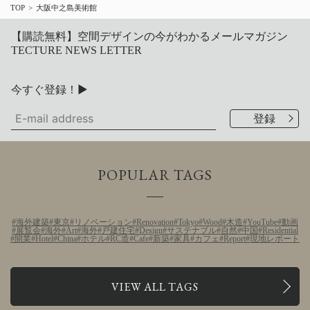
TOP
大阪中之島美術館
【購読無料】空間デザインの今がわかるメールマガジン
TECTURE NEWS LETTER
今すぐ登録！▶
POPULAR TAGS
海外建築
東京
リノベーション
Renovation
Tokyo
Wood
木造
YouTube
動画
展覧会
海外
Art
海外
戸建住宅
Design
サステナブル
自然
中国
Residential
開業
Hotel
China
ホテル
RC造
Cafe
新築
家具
カフェ
Report
現地レポート
VIEW ALL TAGS