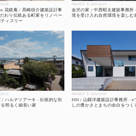
.02.28
PROJECT
2023.06.29
e L’aube 花鏡庵 / 髙嶋頌介建築設計事
金沢の家 / 中西昭太建築事務所 
にこだわり伝統ある町家をリノベー
境を受け入れ自然環境を楽しむ
パティスリー
.03.14
PROJECT
2022.03.09
/ ハルナツアーキ - 伝統的な街
NN / 山縣洋建築設計事務所 - 
する明るく細長い家
しの豊かさとまちの余白をつく