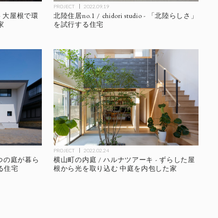
PROJECT
2022.09.19
- 大屋根で環
北陸住居no.1 / chidori studio - 「北陸らしさ」
家
を試行する住宅
PROJECT
2022.02.24
4つの庭が暮ら
横山町の内庭 / ハルナツアーキ - ずらした屋
る住宅
根から光を取り込む 中庭を内包した家