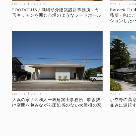
PROJECT
2024
PROJECT
2024.03.06
Pâtisseri
FOODCLUB / 髙嶋頌介建築設計事務所 - 円
務所 - 色
形キッチンを囲む市場のようなフードホール
ションした
PROJECT
2022.05.13
PROJECT
2022
大浜の家 / 西和人一級建築士事務所 - 吹き抜
小立野の高窓 
け空間を包みながら圧迫感のない大屋根の家
並みに連続