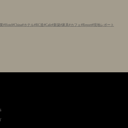
業
Hotel
China
ホテル
RC造
Cafe
新築
家具
カフェ
Report
現地レポート
S
T