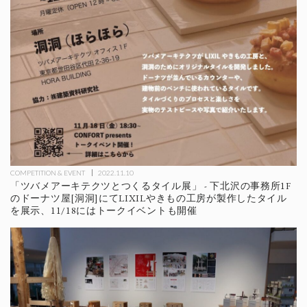
COMPETITION & EVENT
2022.11.10
「ツバメアーキテクツとつくるタイル展」 - 下北沢の事務所1F
のドーナツ屋[洞洞]にてLIXILやきもの工房が製作したタイル
を展示、11/18にはトークイベントも開催