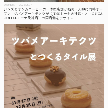
BUSINESS
2023.05.17
ジンズとオンカコーヒーの一体型店舗が福岡・天神に同時オー
プン - ツバメアーキテクツが〈JINSミーナ天神店〉と〈ONCA
COFFEEミーナ天神店〉の両店舗をデザイン