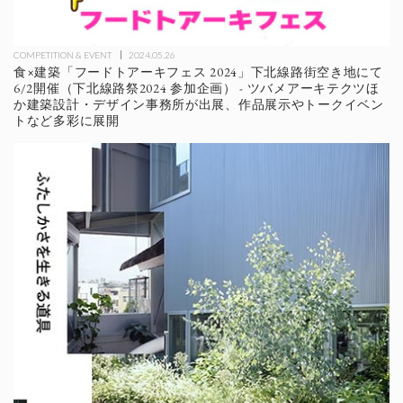
COMPETITION & EVENT
2024.05.26
食×建築「フードトアーキフェス 2024」下北線路街空き地にて
6/2開催（下北線路祭2024 参加企画） - ツバメアーキテクツほ
か建築設計・デザイン事務所が出展、作品展示やトークイベン
トなど多彩に展開