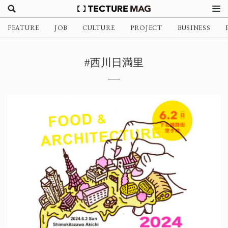
FEATURE
JOB
CULTURE
PROJECT
BUSINESS
#西川日満里