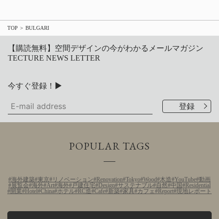
TOP
BULGARI
【購読無料】空間デザインの今がわかるメールマガジン
TECTURE NEWS LETTER
今すぐ登録！▶
POPULAR TAGS
海外建築
東京
リノベーション
Renovation
Tokyo
Wood
木造
YouTube
動画
展覧会
海外
Art
海外
戸建住宅
Design
サステナブル
自然
中国
Residential
開業
Hotel
China
ホテル
RC造
Cafe
新築
家具
カフェ
Report
現地レポート