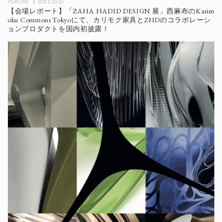
FEATURE
2021.10.16
【会場レポート】「ZAHA HADID DESIGN 展」西麻布のKarim
oku Commons Tokyoにて、カリモク家具とZHDのコラボレーシ
ョンプロダクトを国内初披露！