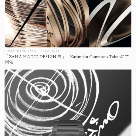
COMPETITION & EVENT
2021.10.11
「ZAHA HADID DESIGN 展」 - Karimoku Commons Tokyoにて
開催