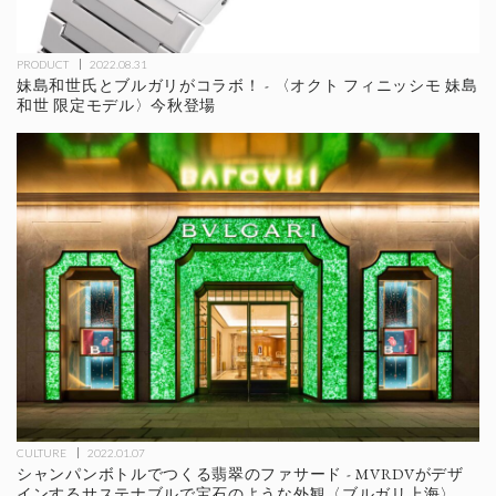
PRODUCT
2022.08.31
妹島和世氏とブルガリがコラボ！ - 〈オクト フィニッシモ 妹島
和世 限定モデル〉今秋登場
CULTURE
2022.01.07
シャンパンボトルでつくる翡翠のファサード - MVRDVがデザ
インするサステナブルで宝石のような外観〈ブルガリ上海〉